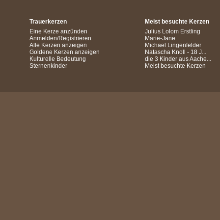
Trauerkerzen
Meist besuchte Kerzen
Eine Kerze anzünden
Julius Lolom Erstling
Anmelden/Registrieren
Marie-Jane
Alle Kerzen anzeigen
Michael Lingenfelder
Goldene Kerzen anzeigen
Natascha Knoll - 18 J...
Kulturelle Bedeutung
die 3 Kinder aus Aache...
Sternenkinder
Meist besuchte Kerzen