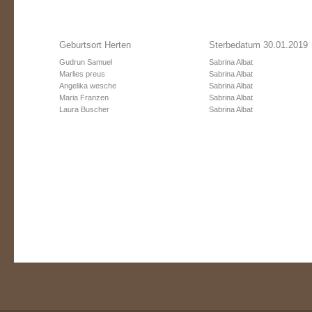
Geburtsort Herten
Sterbedatum 30.01.2019
Gudrun Samuel
Sabrina Albat
Marlies preus
Sabrina Albat
Angelika wesche
Sabrina Albat
Maria Franzen
Sabrina Albat
Laura Buscher
Sabrina Albat