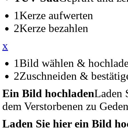
1
Kerze aufwerten
2
Kerze bezahlen
x
1
Bild wählen & hochlad
2
Zuschneiden & bestätig
Ein Bild hochladen
Laden S
dem Verstorbenen zu Geden
Laden Sie hier ein Bild h