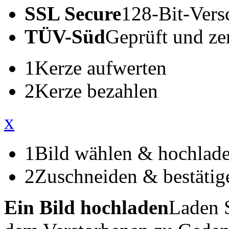
SSL Secure
128-Bit-Vers
TÜV-Süd
Geprüft und zert
1
Kerze aufwerten
2
Kerze bezahlen
x
1
Bild wählen & hochlad
2
Zuschneiden & bestätig
Ein Bild hochladen
Laden S