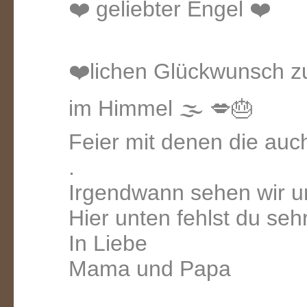
❤️ geliebter Engel ❤️
❤️lichen Glückwunsch 
im Himmel 🌫 💋🎂
Feier mit denen die au
.
Irgendwann sehen wir u
Hier unten fehlst du sehr
In Liebe
Mama und Papa