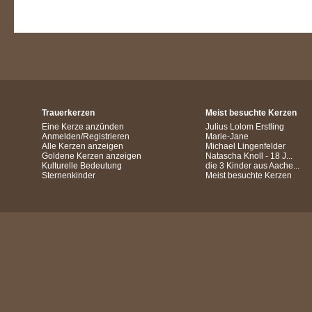
Trauerkerzen
Meist besuchte Kerzen
Eine Kerze anzünden
Julius Lolom Erstling
Anmelden/Registrieren
Marie-Jane
Alle Kerzen anzeigen
Michael Lingenfelder
Goldene Kerzen anzeigen
Natascha Knoll - 18 J...
Kulturelle Bedeutung
die 3 Kinder aus Aache...
Sternenkinder
Meist besuchte Kerzen