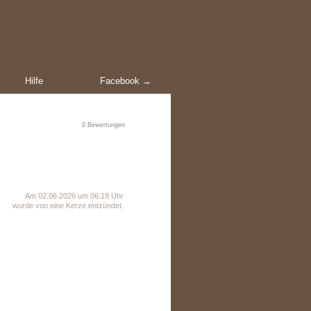
Hilfe
Facebook →
0
Bewertungen
Am 02.06.2026 um 06:19 Uhr
wurde von eine Kerze entzündet.