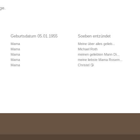
ge.
Geburtsdatum 05.01.1955
Soeben entzündet
Mama
Meine über alles gelieb...
Mama
Michael Roth
Mama
meinen geliebten Mann Di...
Mama
meine liebste Mama Rosem...
Mama
Christel 😘