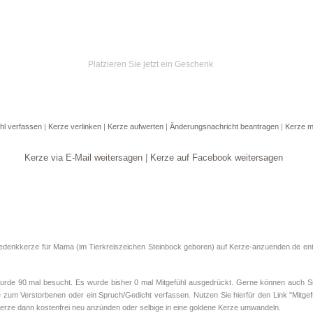
Platzieren Sie jetzt ein Geschenk
hl verfassen
|
Kerze verlinken
|
Kerze aufwerten
|
Änderungsnachricht beantragen
|
Kerze m
Kerze via E-Mail weitersagen
|
Kerze auf Facebook weitersagen
Gedenkkerze für Mama (im Tierkreiszeichen
Steinbock
geboren) auf Kerze-anzuenden.de entz
e 90 mal besucht. Es wurde bisher 0 mal Mitgefühl ausgedrückt. Gerne können auch Sie 
 zum Verstorbenen oder ein Spruch/Gedicht verfassen. Nutzen Sie hierfür den Link "Mitgef
rze dann kostenfrei neu anzünden oder selbige in eine goldene Kerze umwandeln.