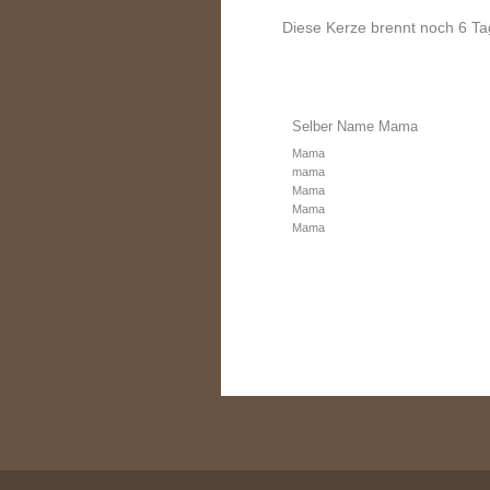
Diese Kerze brennt noch 6 Ta
Selber Name Mama
Mama
mama
Mama
Mama
Mama