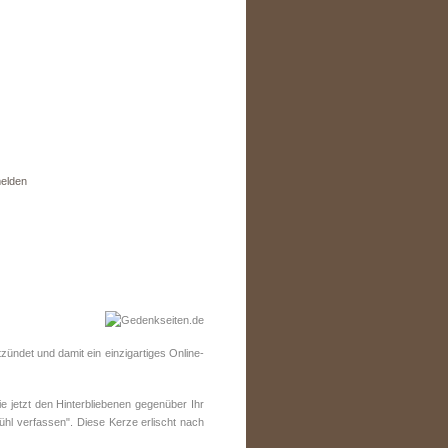
elden
ündet und damit ein einzigartiges Online-
jetzt den Hinterbliebenen gegenüber Ihr
ühl verfassen". Diese Kerze erlischt nach