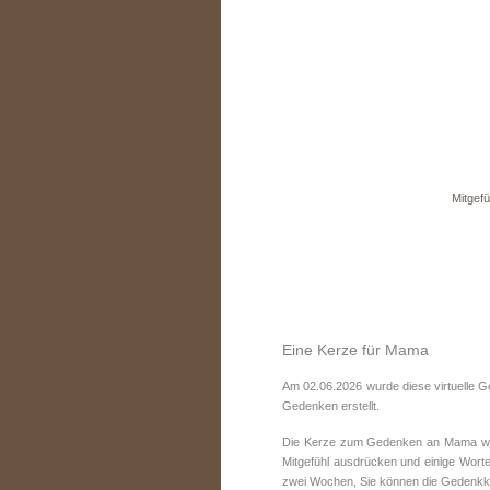
Mitgefü
Eine Kerze für Mama
Am 02.06.2026 wurde diese virtuelle 
Gedenken erstellt.
Die Kerze zum Gedenken an Mama wurd
Mitgefühl ausdrücken und einige Worte
zwei Wochen, Sie können die Gedenkke