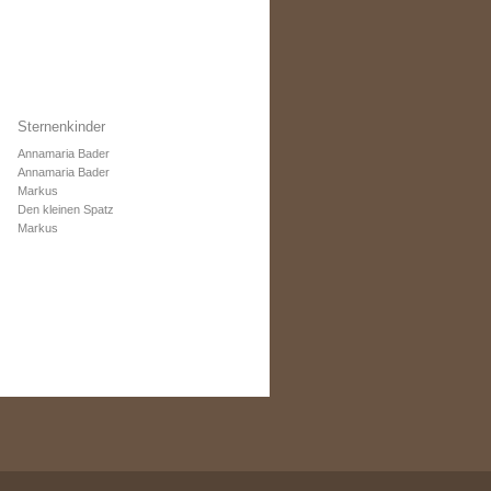
Sternenkinder
Annamaria Bader
Annamaria Bader
Markus
Den kleinen Spatz
Markus