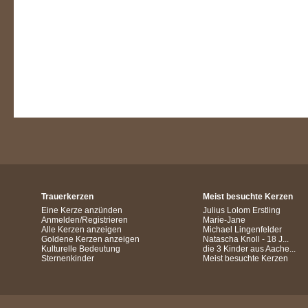
Trauerkerzen
Meist besuchte Kerzen
Eine Kerze anzünden
Julius Lolom Erstling
Anmelden/Registrieren
Marie-Jane
Alle Kerzen anzeigen
Michael Lingenfelder
Goldene Kerzen anzeigen
Natascha Knoll - 18 J...
Kulturelle Bedeutung
die 3 Kinder aus Aache...
Sternenkinder
Meist besuchte Kerzen