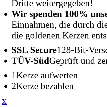
Dritte weitergegeben!
Wir spenden 100% uns
Einnahmen, die durch di
die goldenen Kerzen ents
SSL Secure
128-Bit-Vers
TÜV-Süd
Geprüft und zert
1
Kerze aufwerten
2
Kerze bezahlen
x