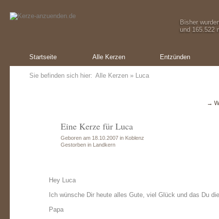
Bisher wurde
und 165.522 m
Startseite
Alle Kerzen
Entzünden
Sie befinden sich hier:
Alle Kerzen
» Luca
→ W
Eine Kerze für Luca
Geboren am 18.10.2007 in Koblenz
Gestorben in Landkern
Hey Luca
Ich wünsche Dir heute alles Gute, viel Glück und das Du di
Papa