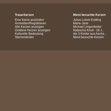
Trauerkerzen
Meist besuchte Kerzen
Eine Kerze anzünden
Julius Lolom Erstling
Anmelden/Registrieren
Marie-Jane
Alle Kerzen anzeigen
Michael Lingenfelder
Goldene Kerzen anzeigen
Natascha Knoll - 18 J...
Kulturelle Bedeutung
die 3 Kinder aus Aache...
Sternenkinder
Meist besuchte Kerzen