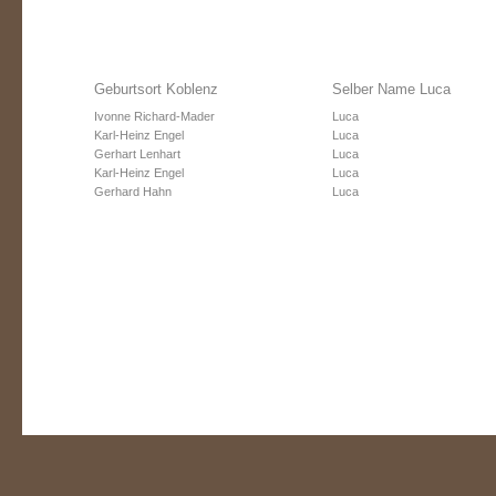
Geburtsort Koblenz
Selber Name Luca
Ivonne Richard-Mader
Luca
Karl-Heinz Engel
Luca
Gerhart Lenhart
Luca
Karl-Heinz Engel
Luca
Gerhard Hahn
Luca