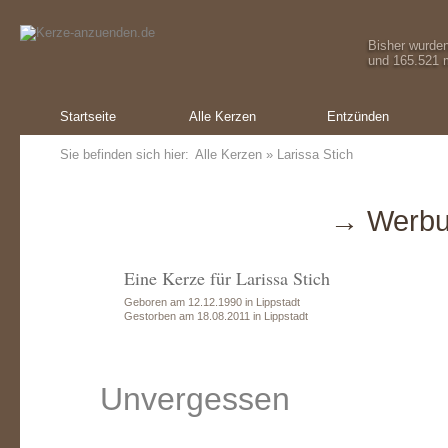
Bisher wurde
und 165.521 m
Startseite
Alle Kerzen
Entzünden
Sie befinden sich hier:
Alle Kerzen
» Larissa Stich
→ Werbu
Eine Kerze für Larissa Stich
Geboren am 12.12.1990 in Lippstadt
Gestorben am 18.08.2011 in Lippstadt
Unvergessen