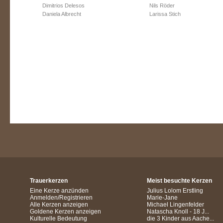
Dimitrios Delesos
Nils Röder
Daniela Albrecht
Larissa Stich
Trauerkerzen
Meist besuchte Kerzen
Eine Kerze anzünden
Julius Lolom Erstling
Anmelden/Registrieren
Marie-Jane
Alle Kerzen anzeigen
Michael Lingenfelder
Goldene Kerzen anzeigen
Natascha Knoll - 18 J...
Kulturelle Bedeutung
die 3 Kinder aus Aache...