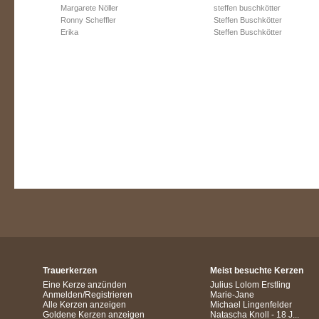
Margarete Nöller
steffen buschkötter
Ronny Scheffler
Steffen Buschkötter
Erika
Steffen Buschkötter
Trauerkerzen
Meist besuchte Kerzen
Eine Kerze anzünden
Julius Lolom Erstling
Anmelden/Registrieren
Marie-Jane
Alle Kerzen anzeigen
Michael Lingenfelder
Goldene Kerzen anzeigen
Natascha Knoll - 18 J...