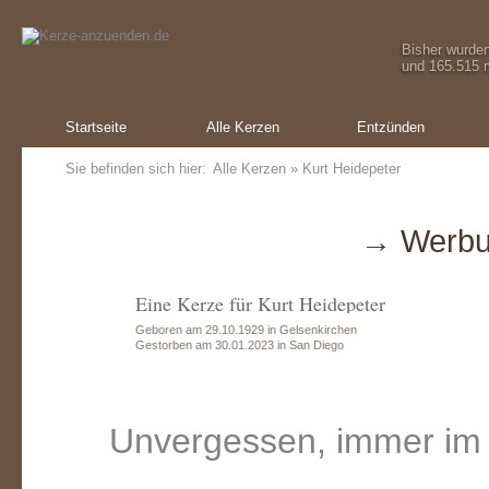
Bisher wurde
und 165.515 m
Startseite
Alle Kerzen
Entzünden
Sie befinden sich hier:
Alle Kerzen
» Kurt Heidepeter
→ Werbu
Eine Kerze für Kurt Heidepeter
Geboren am 29.10.1929 in Gelsenkirchen
Gestorben am 30.01.2023 in San Diego
Unvergessen, immer im