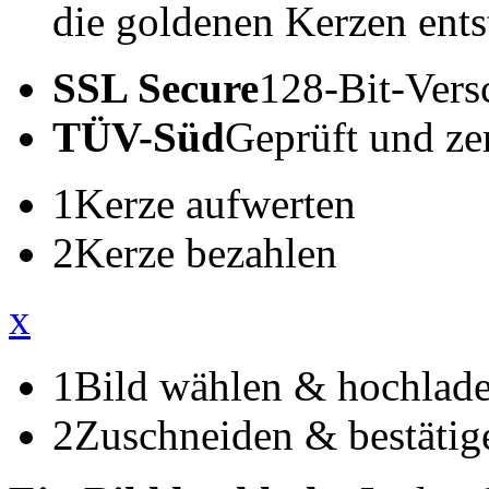
die goldenen Kerzen ents
SSL Secure
128-Bit-Vers
TÜV-Süd
Geprüft und zert
1
Kerze aufwerten
2
Kerze bezahlen
x
1
Bild wählen & hochlad
2
Zuschneiden & bestätig