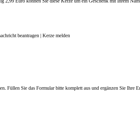
g 2,99 Euro können Sie diese Kerze um ein Geschenk mit Ihrem Name
achricht beantragen
|
Kerze melden
len. Füllen Sie das Formular bitte komplett aus und ergänzen Sie Ihre