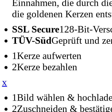
Einnahmen, die durch di
die goldenen Kerzen ents
SSL Secure
128-Bit-Vers
TÜV-Süd
Geprüft und zert
1
Kerze aufwerten
2
Kerze bezahlen
x
1
Bild wählen & hochlad
2
Zuschneiden & bestätig