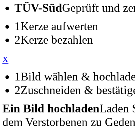
TÜV-Süd
Geprüft und zert
1
Kerze aufwerten
2
Kerze bezahlen
x
1
Bild wählen & hochlad
2
Zuschneiden & bestätig
Ein Bild hochladen
Laden S
dem Verstorbenen zu Geden