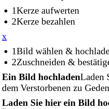
1
Kerze aufwerten
2
Kerze bezahlen
x
1
Bild wählen & hochlad
2
Zuschneiden & bestätig
Ein Bild hochladen
Laden S
dem Verstorbenen zu Geden
Laden Sie hier ein Bild h