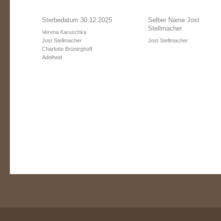
Sterbedatum 30.12.2025
Selber Name Jost
Stellmacher
Verena Karuschka
Jost Stellmacher
Jost Stellmacher
Charlotte Brüninghoff
Adelheid