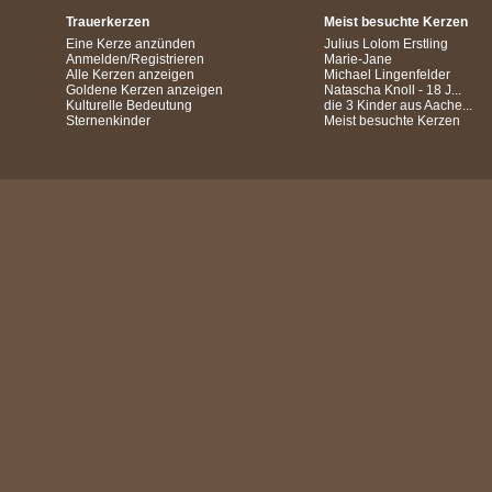
Trauerkerzen
Meist besuchte Kerzen
Eine Kerze anzünden
Julius Lolom Erstling
Anmelden/Registrieren
Marie-Jane
Alle Kerzen anzeigen
Michael Lingenfelder
Goldene Kerzen anzeigen
Natascha Knoll - 18 J...
Kulturelle Bedeutung
die 3 Kinder aus Aache...
Sternenkinder
Meist besuchte Kerzen