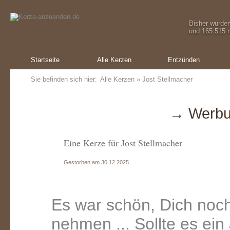
Bisher wurde
und 165.515 m
Startseite
Alle Kerzen
Entzünden
Sie befinden sich hier:
Alle Kerzen
» Jost Stellmacher
→ Werbu
Eine Kerze für Jost Stellmacher
Gestorben am 30.12.2025
Es war schön, Dich noch 
nehmen ... Sollte es ein