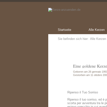
Startseite
Alle Kerzen
Sie befinden sich hier:
Alle Kerzen
Eine goldene Kerze
Geboren am 26 gennaio 195
Gestorben am 11 ottobre 20
Ripenso il Tuo Sorriso
Ripenso il tuo sorriso, ed è
scorta per avventura tra le pi
esiguo specchio in cui guardi 