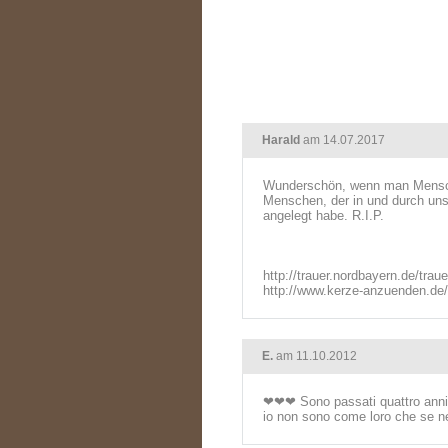
Harald
am 14.07.2017
Wunderschön, wenn man Menschen
Menschen, der in und durch uns
angelegt habe. R.I.P.
http://trauer.nordbayern.de/trau
http://www.kerze-anzuenden.de
E.
am 11.10.2012
❤❤❤ Sono passati quattro anni d
io non sono come loro che se n