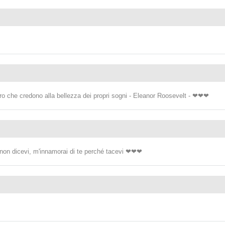
ro che credono alla bellezza dei propri sogni - Eleanor Roosevelt - ❤❤❤
non dicevi, m'innamorai di te perché tacevi ❤❤❤