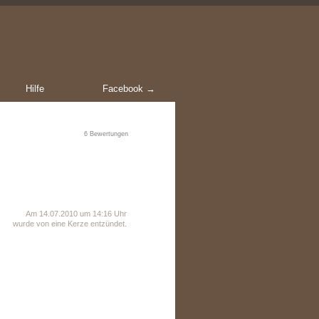
Hilfe
Facebook →
6
Bewertungen
Am 14.07.2010 um 14:16 Uhr
wurde von eine Kerze entzündet.