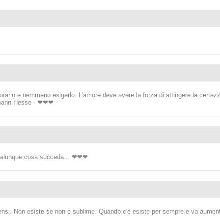
rlo e nemmeno esigerlo. L'amore deve avere la forza di attingere la certezza
ermann Hesse - ❤❤❤
ualunque cosa succeda... ❤❤❤
nsi. Non esiste se non è sublime. Quando c'è esiste per sempre e va aumenta