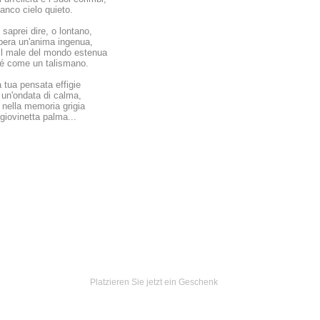
ianco cielo quieto.
 saprei dire, o lontano,
ibera un'anima ingenua,
 il male del mondo estenua
 sé come un talismano.
 tua pensata effigie
 un'ondata di calma,
a nella memoria grigia
giovinetta palma...
schenk von:
Ein Geschenk von:
Ein Geschenk von:
Ein Geschenk von:
Ein Geschenk von:
Ein Geschenk von:
Ein Gesch
er Schmid
Oliver Schmid
Oliver Schmid
Oliver Schmid
Oliver Schmid
Daniel
In
Platzieren Sie jetzt ein Geschenk