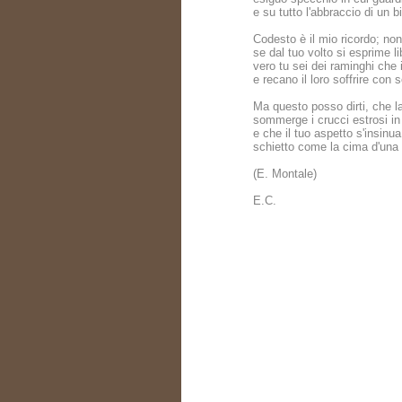
e su tutto l'abbraccio di un b
Codesto è il mio ricordo; non
se dal tuo volto si esprime l
vero tu sei dei raminghi che
e recano il loro soffrire con
Ma questo posso dirti, che la
sommerge i crucci estrosi in
e che il tuo aspetto s'insinu
schietto come la cima d'una 
(E. Montale)
E.C.
Ein Geschenk von:
Ein Ge
Oliver Schmid
Oliv