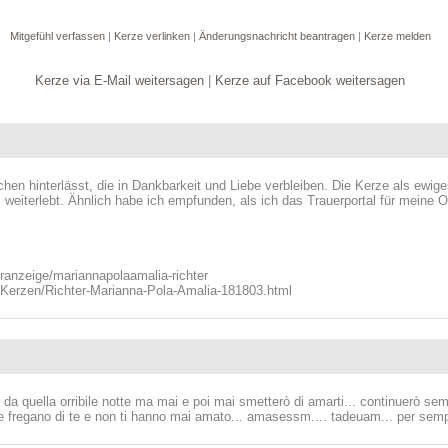
Mitgefühl verfassen
|
Kerze verlinken
|
Änderungsnachricht beantragen
|
Kerze melden
Kerze via E-Mail weitersagen
|
Kerze auf Facebook weitersagen
 hinterlässt, die in Dankbarkeit und Liebe verbleiben. Die Kerze als ewig
 weiterlebt. Ähnlich habe ich empfunden, als ich das Trauerportal für meine
eranzeige/mariannapolaamalia-richter
/Kerzen/Richter-Marianna-Pola-Amalia-181803.html
a quella orribile notte ma mai e poi mai smetterò di amarti... continuerò sem
e fregano di te e non ti hanno mai amato... amasessm.... tadeuam... per se