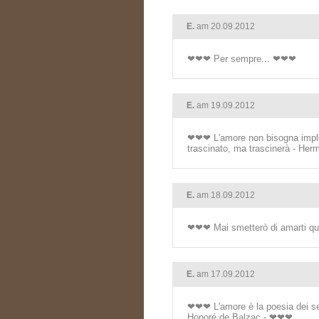
E.
am 20.09.2012
❤❤❤ Per sempre... ❤❤❤
E.
am 19.09.2012
❤❤❤ L'amore non bisogna implora
trascinato, ma trascinerà - H
E.
am 18.09.2012
❤❤❤ Mai smetterò di amarti q
E.
am 17.09.2012
❤❤❤ L'amore è la poesia dei se
Honoré de Balzac - ❤❤❤