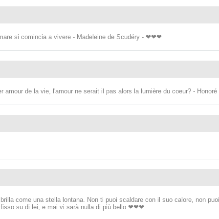
re si comincia a vivere - Madeleine de Scudéry - ❤❤❤
r amour de la vie, l'amour ne serait il pas alors la lumière du coeur? - Hono
illa come una stella lontana. Non ti puoi scaldare con il suo calore, non puoi
fisso su di lei, e mai vi sarà nulla di più bello ❤❤❤