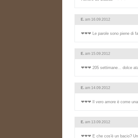
E.
am 16.09.2012
❤❤❤ Le parole sono piene di fal
E.
am 15.09.2012
❤❤❤ 205 settimane... dolce a
E.
am 14.09.2012
❤❤❤ Il vero amore è come una f
E.
am 13.09.2012
❤❤❤ E che cos'è un bacio? Un a