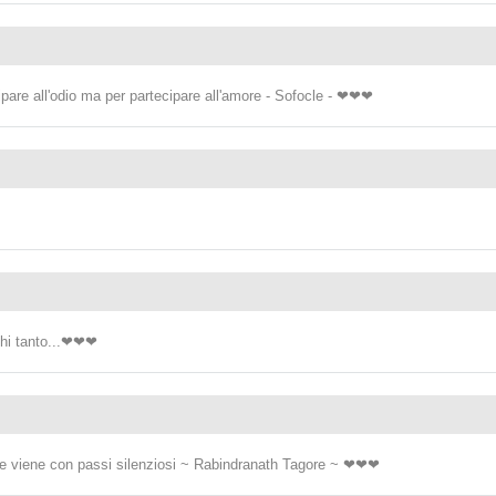
are all'odio ma per partecipare all'amore - Sofocle - ❤❤❤
hi tanto...❤❤❤
 viene con passi silenziosi ~ Rabindranath Tagore ~ ❤❤❤