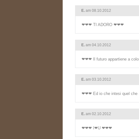
E.
am 08.10.2012
❤❤❤ TI ADORO ❤❤❤
E.
am 04.10.2012
❤❤❤ Il futuro appartiene a colo
E.
am 03.10.2012
❤❤❤ Ed io che intesi quel che 
E.
am 02.10.2012
❤❤❤ I❤U ❤❤❤