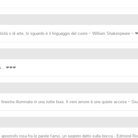
sità o di arte, lo sguardo è il linguaggio del cuore ~ William Shakespeare ~
ta... ❤❤❤
inestra illuminata in una notte buia. Il vero amore è una quiete accesa ~ 
postrofo rosa fra le parole t'amo, un segreto detto sulla bocca - Edmond 