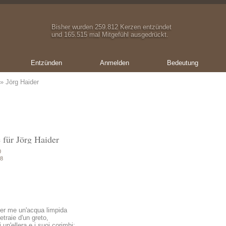
Bisher wurden 259.812 Kerzen entzündet
und 165.515 mal Mitgefühl ausgedrückt.
Entzünden
Anmelden
Bedeutung
» Jörg Haider
 für Jörg Haider
0
08
 per me un'acqua limpida
etraie d'un greto,
un'ellera e i suoi corimbi;