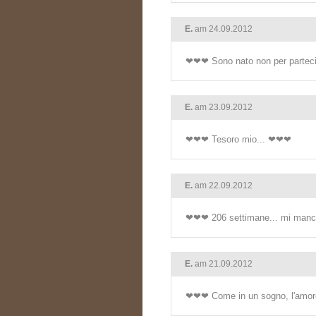
E.
am 24.09.2012
❤❤❤ Sono nato non per partecip
E.
am 23.09.2012
❤❤❤ Tesoro mio... ❤❤❤
E.
am 22.09.2012
❤❤❤ 206 settimane... mi manc
E.
am 21.09.2012
❤❤❤ Come in un sogno, l'amore