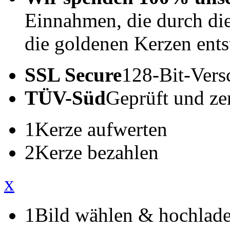
Einnahmen, die durch di
die goldenen Kerzen ents
SSL Secure
128-Bit-Vers
TÜV-Süd
Geprüft und zert
1
Kerze aufwerten
2
Kerze bezahlen
x
1
Bild wählen & hochlad