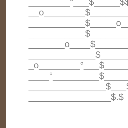
________°___$_____$
__o________$_______
___________$_____o_
___________$_______
_______o____$______
_____________$_____
_o________°___$____
____°_________$____
_______________$___
________________$.$