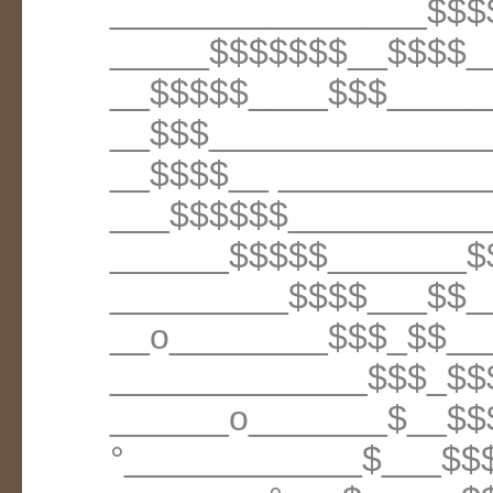
________________$$$
_____$$$$$$$__$$$$_
__$$$$$____$$$_____
__$$$______________
__$$$$__ ___________
___$$$$$$__________
______$$$$$_______$
_________$$$$___$$_
__o________$$$_$$__
_____________$$$_$$
______o_______$__$$
°____________$___$$