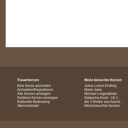
Trauerkerzen
Meist besuchte Kerzen
Eine Kerze anzünden
Julius Lolom Erstling
Anmelden/Registrieren
Marie-Jane
Alle Kerzen anzeigen
Michael Lingenfelder
Goldene Kerzen anzeigen
Natascha Knoll - 18 J...
Kulturelle Bedeutung
die 3 Kinder aus Aache...
Sternenkinder
Meist besuchte Kerzen