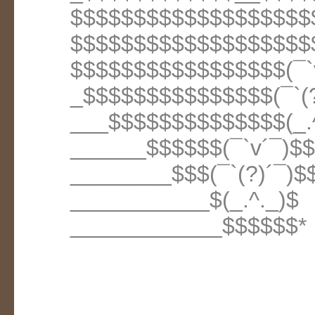
$$$$$$$$$$$$$$$$$$$$
$$$$$$$$$$$$$$$$$$$$
$$$$$$$$$$$$$$$$$(¯`
_$$$$$$$$$$$$$$$(¯`(?
___$$$$$$$$$$$$$$(_.
______$$$$$$(¯`v´¯)$
________$$$(¯`(?)´¯)$
___________$(_.^._)$
____________$$$$$$*