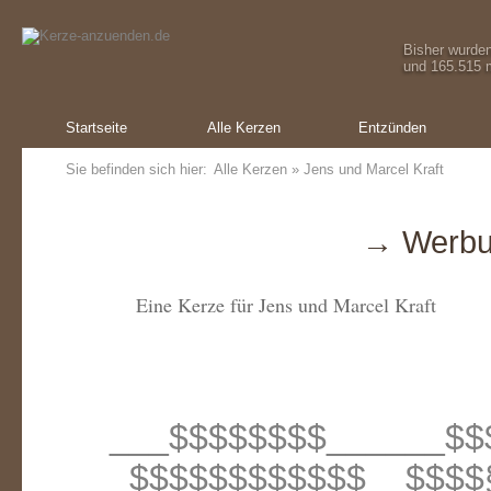
Bisher wurde
und 165.515 m
Startseite
Alle Kerzen
Entzünden
Sie befinden sich hier:
Alle Kerzen
» Jens und Marcel Kraft
→ Werbu
Eine Kerze für Jens und Marcel Kraft
___$$$$$$$$______$$
_$$$$$$$$$$$$__$$$$§