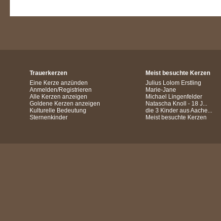
Trauerkerzen
Meist besuchte Kerzen
Eine Kerze anzünden
Julius Lolom Erstling
Anmelden/Registrieren
Marie-Jane
Alle Kerzen anzeigen
Michael Lingenfelder
Goldene Kerzen anzeigen
Natascha Knoll - 18 J...
Kulturelle Bedeutung
die 3 Kinder aus Aache...
Sternenkinder
Meist besuchte Kerzen