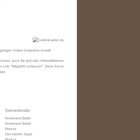
den
artiges Online-Gedenken erstellt.
önnen auch Sie jetzt den Hinterbliebenen
n Link "Mitgefühl verfassen". Diese Kerze
eln.
Sternenkinder
Annamaria Bader
Annamaria Bader
Markus
Den kleinen Spatz
Markus