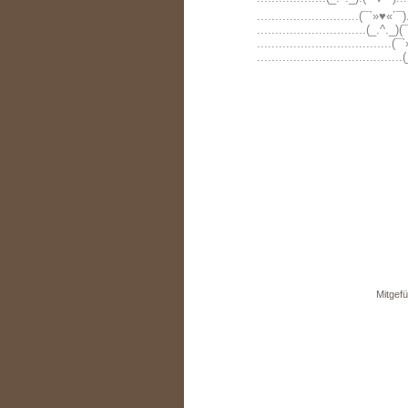
............................(¯`»♥«´
..............................(_.^._
.....................................(
.......................................
Mitgefü