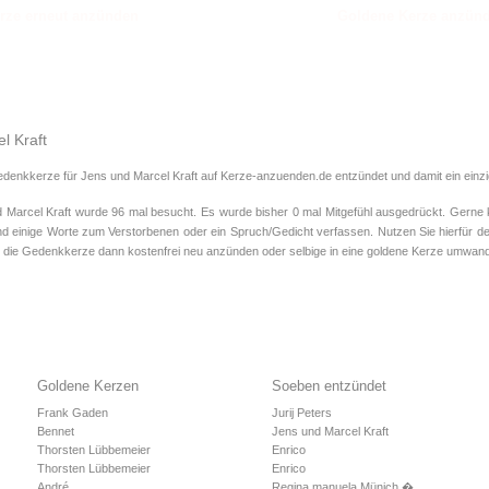
Goldene Kerze anzün
l Kraft
edenkkerze für Jens und Marcel Kraft auf Kerze-anzuenden.de entzündet und damit ein einzig
arcel Kraft wurde 96 mal besucht. Es wurde bisher 0 mal Mitgefühl ausgedrückt. Gerne k
d einige Worte zum Verstorbenen oder ein Spruch/Gedicht verfassen. Nutzen Sie hierfür de
 die Gedenkkerze dann kostenfrei neu anzünden oder selbige in eine goldene Kerze umwand
Goldene Kerzen
Soeben entzündet
Frank Gaden
Jurij Peters
Bennet
Jens und Marcel Kraft
Thorsten Lübbemeier
Enrico
Thorsten Lübbemeier
Enrico
André
Regina manuela Münich �...