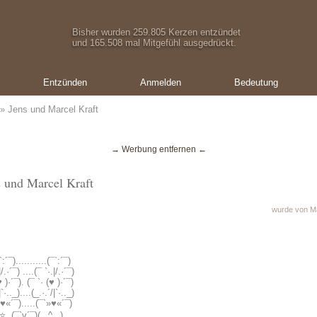
Bisher wurden 259.805 Kerzen entzündet
und 165.508 mal Mitgefühl ausgedrückt.
Entzünden
Anmelden
Bedeutung
» Jens und Marcel Kraft
→ Werbung entfernen ←
s und Marcel Kraft
wurde von M
¯`:´¯)...........(¯`:´¯)
|/.·´¯) ....(¯ `·.|/.·´¯)
(♥ )·´¯). (¯ `· (♥ )·´¯)
|`·.._)....(_.·.´/|`·.._)
`»♥«´¯).....(¯`»♥«´¯)
..⭐..(¯`v´¯)(_.^._)