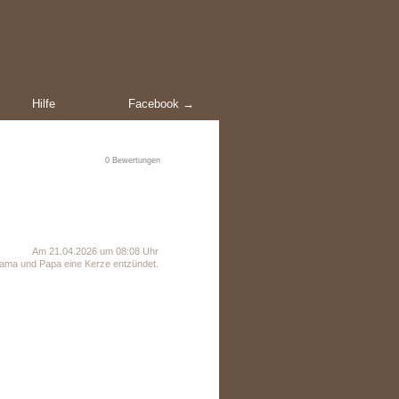
Hilfe
Facebook →
0
Bewertungen
Am 21.04.2026 um 08:08 Uhr
ama und Papa eine Kerze entzündet.