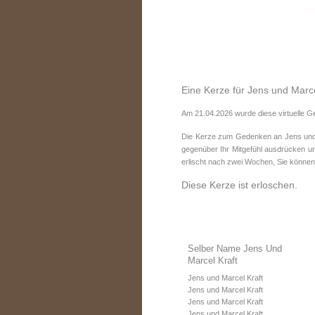
Eine Kerze für Jens und Marce
Am 21.04.2026 wurde diese virtuelle G
Die Kerze zum Gedenken an Jens und M
gegenüber Ihr Mitgefühl ausdrücken un
erlischt nach zwei Wochen, Sie können
Diese Kerze ist erloschen.
Selber Name Jens Und
Marcel Kraft
Jens und Marcel Kraft
Jens und Marcel Kraft
Jens und Marcel Kraft
Jens und Marcel Kraft