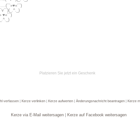
¯).....(¯`»♥«´¯)
)(¯`v´¯)(_.^._)
¯`» ♥«´¯)
.(_.^._)
Platzieren Sie jetzt ein Geschenk
hl verfassen
|
Kerze verlinken
|
Kerze aufwerten
|
Änderungsnachricht beantragen
|
Kerze m
Kerze via E-Mail weitersagen
|
Kerze auf Facebook weitersagen