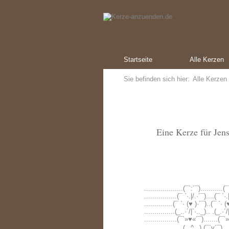
Startseite
Alle Kerzen
Sie befinden sich hier:
Alle Kerzen
Eine Kerze für Jen
...................(¯`:´¯)...........(
................(¯ `·.|/.·´¯)....(¯ `·.
..............(¯ `· (♥ )·´¯)..(¯ `· 
...............(_..·´/|`·.._).. .(_.·´/
................(¯`»♥«´¯).......(¯
...................(_.^._).(¯`v´¯).