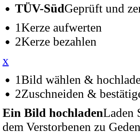
TÜV-Süd
Geprüft und zert
1
Kerze aufwerten
2
Kerze bezahlen
x
1
Bild wählen & hochlad
2
Zuschneiden & bestätig
Ein Bild hochladen
Laden S
dem Verstorbenen zu Geden