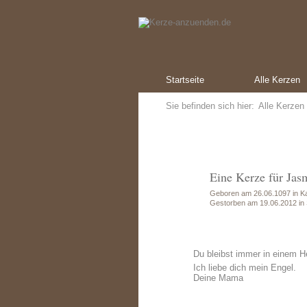
Startseite
Alle Kerzen
Sie befinden sich hier:
Alle Kerzen
Eine Kerze für Jas
Geboren am 26.06.1097 in K
Gestorben am 19.06.2012 in 
Du bleibst immer in einem H
Ich liebe dich mein Engel.
Deine Mama