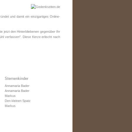
ndet und damit ein einzigartiges Online-
 jetzt den Hinterbliebenen gegenüber Ihr
ühl verfassen". Diese Kerze erlischt nach
Sternenkinder
Annamaria Bader
Annamaria Bader
Markus
Den kleinen Spatz
Markus