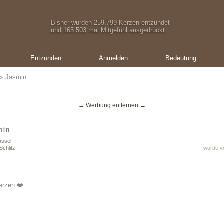
Bisher wurden 259.799 Kerzen entzündet
und 165.503 mal Mitgefühl ausgedrückt.
Entzünden
Anmelden
Bedeutung
» Jasmin
→ Werbung entfernen ←
min
assel
Schlitz
wurde vo
erzen ❤️