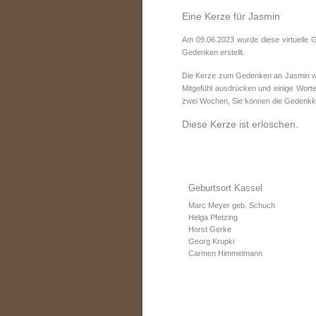
Eine Kerze für Jasmin
Am 09.06.2023 wurde diese virtuelle 
Gedenken erstellt.
Die Kerze zum Gedenken an Jasmin wur
Mitgefühl ausdrücken und einige Worte
zwei Wochen, Sie können die Gedenkke
Diese Kerze ist erloschen.
Geburtsort Kassel
Marc Meyer geb. Schuch
Helga Pfetzing
Horst Gerke
Georg Krupki
Carmen Himmelmann