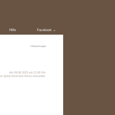
Hilfe
Facebook →
0
Bewertungen
Am 09.06.2023 um 21:59 Uhr
n Sylvia Etzel eine Kerze entzündet.