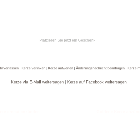
Platzieren Sie jetzt ein Geschenk
hl verfassen
|
Kerze verlinken
|
Kerze aufwerten
|
Änderungsnachricht beantragen
|
Kerze m
Kerze via E-Mail weitersagen
|
Kerze auf Facebook weitersagen
Goldene Kerze anzün