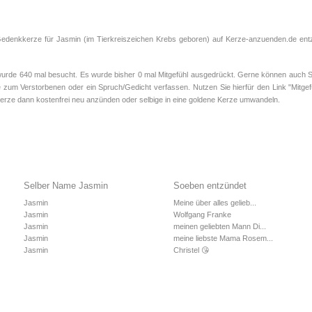
Gedenkkerze für Jasmin (im Tierkreiszeichen
Krebs
geboren) auf Kerze-anzuenden.de entzü
de 640 mal besucht. Es wurde bisher 0 mal Mitgefühl ausgedrückt. Gerne können auch Sie
 zum Verstorbenen oder ein Spruch/Gedicht verfassen. Nutzen Sie hierfür den Link "Mitgef
rze dann kostenfrei neu anzünden oder selbige in eine goldene Kerze umwandeln.
Selber Name Jasmin
Soeben entzündet
Jasmin
Meine über alles gelieb...
Jasmin
Wolfgang Franke
Jasmin
meinen geliebten Mann Di...
Jasmin
meine liebste Mama Rosem...
Jasmin
Christel 😘