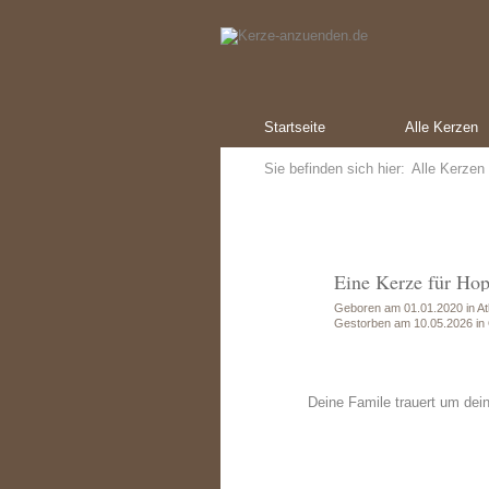
Startseite
Alle Kerzen
Sie befinden sich hier:
Alle Kerzen
Eine Kerze für Ho
Geboren am 01.01.2020 in Atl
Gestorben am 10.05.2026 in
Deine Famile trauert um dei