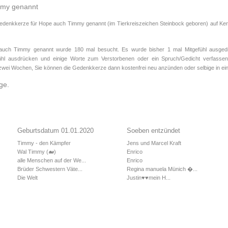
mmy genannt
Gedenkkerze für Hope auch Timmy genannt (im Tierkreiszeichen
Steinbock
geboren) auf Ker
ch Timmy genannt wurde 180 mal besucht. Es wurde bisher 1 mal Mitgefühl ausgedr
fühl ausdrücken und einige Worte zum Verstorbenen oder ein Spruch/Gedicht verfassen.
 zwei Wochen, Sie können die Gedenkkerze dann kostenfrei neu anzünden oder selbige in e
ge.
Geburtsdatum 01.01.2020
Soeben entzündet
Timmy - den Kämpfer
Jens und Marcel Kraft
Wal Timmy (🐋)
Enrico
alle Menschen auf der We...
Enrico
Brüder Schwestern Väte...
Regina manuela Münich �...
Die Welt
Justin♥️♥️mein H...