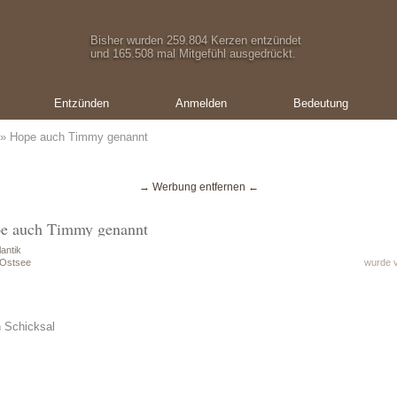
Bisher wurden 259.804 Kerzen entzündet
und 165.508 mal Mitgefühl ausgedrückt.
Entzünden
Anmelden
Bedeutung
» Hope auch Timmy genannt
→ Werbung entfernen ←
pe auch Timmy genannt
antik
 Ostsee
wurde v
n Schicksal