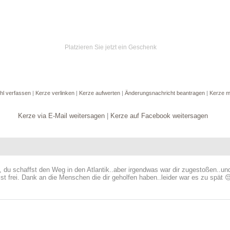
Platzieren Sie jetzt ein Geschenk
hl verfassen
|
Kerze verlinken
|
Kerze aufwerten
|
Änderungsnachricht beantragen
|
Kerze m
Kerze via E-Mail weitersagen
|
Kerze auf Facebook weitersagen
 du schaffst den Weg in den Atlantik..aber irgendwas war dir zugestoßen..und
st frei. Dank an die Menschen die dir geholfen haben..leider war es zu spät 