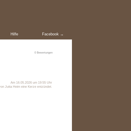
Hilfe
Facebook →
0
Bewertungen
Am 16.05.2026 um 19:55 Uhr
on Jutta Heim eine Kerze entzündet.