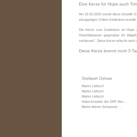
Eine Kerze für Hope auch Ti
Am 16.05.2026 wurde diese virtuelle 
einzigartiges Online-Gedenken erstellt.
Die Kerze zum Gedenken an Hope au
Hinterbliebenen gegenüber Ihr Mitge
verfassen". Diese Kerze erlischt nach
Diese Kerze brennt noch 3 Ta
Sterbeort Ostsee
Marko Liebsch
Marko Liebsch
Marko Liebsch
Hubschrauber der DRF Bes...
Meine liebste Schwester ...