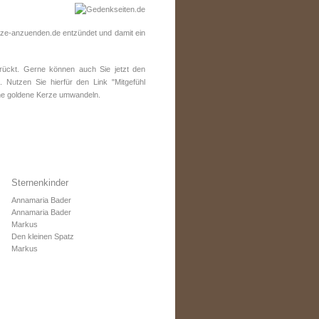
ze-anzuenden.de entzündet und damit ein
ückt. Gerne können auch Sie jetzt den
 Nutzen Sie hierfür den Link "Mitgefühl
ine goldene Kerze umwandeln.
Sternenkinder
Annamaria Bader
Annamaria Bader
Markus
Den kleinen Spatz
Markus