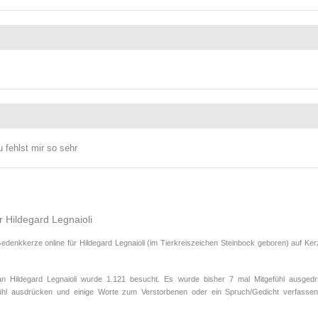
 fehlst mir so sehr
r Hildegard Legnaioli
denkkerze online für Hildegard Legnaioli (im Tierkreiszeichen
Steinbock
geboren) auf Ker
Hildegard Legnaioli wurde 1.121 besucht. Es wurde bisher 7 mal Mitgefühl ausgedr
fühl ausdrücken und einige Worte zum Verstorbenen oder ein Spruch/Gedicht verfassen.