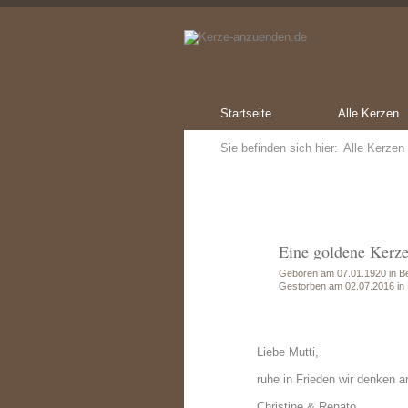
Startseite
Alle Kerzen
Sie befinden sich hier:
Alle Kerzen
Eine goldene Kerze
Geboren am 07.01.1920 in Be
Gestorben am 02.07.2016 i
Liebe Mutti,
ruhe in Frieden wir denken a
Christine & Renato