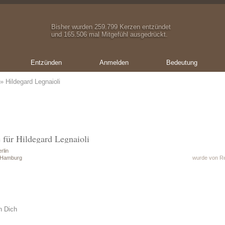
Bisher wurden 259.799 Kerzen entzündet
und 165.506 mal Mitgefühl ausgedrückt.
Entzünden
Anmelden
Bedeutung
» Hildegard Legnaioli
 für Hildegard Legnaioli
rlin
n Hamburg
wurde von Re
n Dich