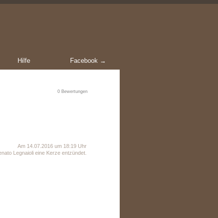
Hilfe
Facebook →
0
Bewertungen
Am 14.07.2016 um 18:19 Uhr
nato Legnaioli eine Kerze entzündet.