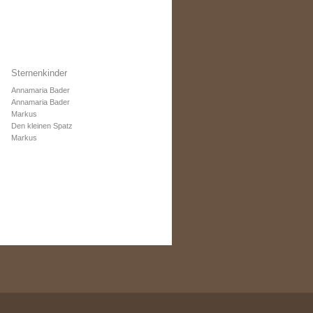
Sternenkinder
Annamaria Bader
Annamaria Bader
Markus
Den kleinen Spatz
Markus