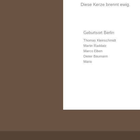
Diese Kerze brennt ewig.
Geburtsort Berlin
Thomas Kleinschmidt
Martin Raddatz
Marco Eiben
Dieter Baumann
Mario