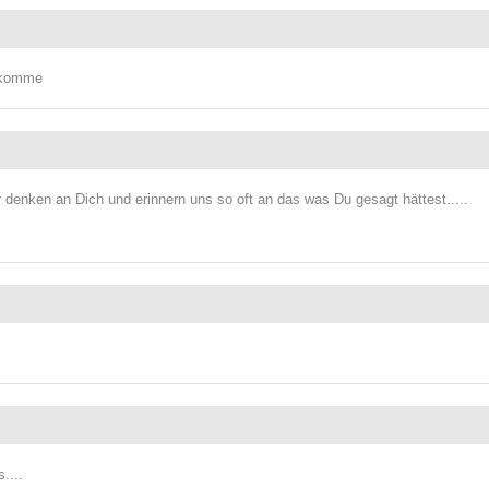
r komme
r denken an Dich und erinnern uns so oft an das was Du gesagt hättest.....
....