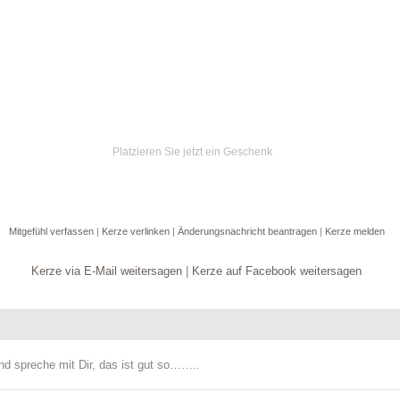
Platzieren Sie jetzt ein Geschenk
Mitgefühl verfassen
|
Kerze verlinken
|
Änderungsnachricht beantragen
|
Kerze melden
Kerze via E-Mail weitersagen
|
Kerze auf Facebook weitersagen
nd spreche mit Dir, das ist gut so……..