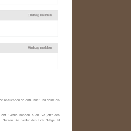
Eintrag melden
Eintrag melden
ze-anzuenden.de entzündet und damit ein
ückt. Gerne können auch Sie jetzt den
 Nutzen Sie hierfür den Link "Mitgefühl