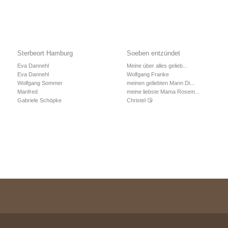
Sterbeort Hamburg
Soeben entzündet
Eva Dannehl
Meine über alles gelieb...
Eva Dannehl
Wolfgang Franke
Wolfgang Sommer
meinen geliebten Mann Di...
Manfred
meine liebste Mama Rosem...
Gabriele Schöpke
Christel 😘