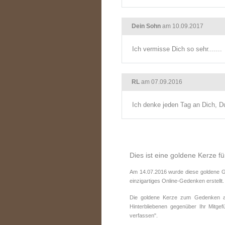
Dein Sohn
am 10.09.2017
Ich vermisse Dich so sehr.......
RL
am 07.09.2016
Ich denke jeden Tag an Dich, Du
Dies ist eine goldene Kerze fü
Am 14.07.2016 wurde diese goldene Ge
einzigartiges Online-Gedenken erstellt.
Die goldene Kerze zum Gedenken an 
Hinterbliebenen gegenüber Ihr Mitge
verfassen".