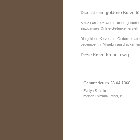
Dies ist eine goldene Kerze 
Am 31.05.2026 wurde diese goldene
einzigartiges Online-Gedenken erstellt.
Die goldene Kerze zum Gedenken an He
gegenüber Ihr Mitgefühl ausdrücken und
Diese Kerze brennt ewig.
Geburtsdatum 23.04.1960
Evelyn Schmitt
meinen Exmann Lothar, in...