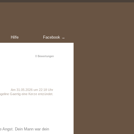
Hilfe
Facebook →
0
Bewertungen
Am 31.05.2026 um 22:18 Uhr
eline Gaertig eine Kerze entzündet.
e Angst. Dein Mann war dein