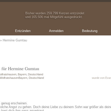
Bisher wurden 259.799 Kerzen entzündet
und 165.506 mal Mitgefühl ausgedrückt.
Entzünden
Anmelden
Bedeutung
» Hermine Gumtau
e für Hermine Gumtau
olfratshausen, Bayern, Deutschland
 WolfratshausenBayern, Deutschland
wurde von Evang
 genug erscheinen.
solche Angst zu gehen. Doch deine Liebe zu deinem Sohn war größer als dein
 hast dich ihm ganz anvertraut.