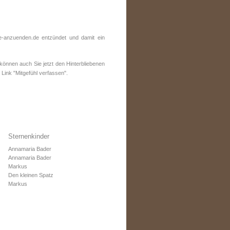
-anzuenden.de entzündet und damit ein
nnen auch Sie jetzt den Hinterbliebenen
Link "Mitgefühl verfassen".
Sternenkinder
Annamaria Bader
Annamaria Bader
Markus
Den kleinen Spatz
Markus