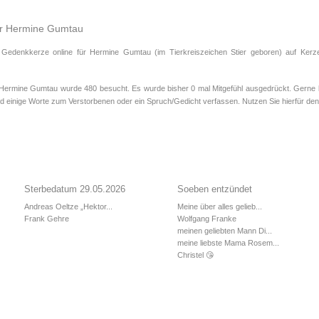
für Hermine Gumtau
 Gedenkkerze online für Hermine Gumtau (im Tierkreiszeichen
Stier
geboren) auf Kerze
rmine Gumtau wurde 480 besucht. Es wurde bisher 0 mal Mitgefühl ausgedrückt. Gerne kö
 einige Worte zum Verstorbenen oder ein Spruch/Gedicht verfassen. Nutzen Sie hierfür den 
Sterbedatum 29.05.2026
Soeben entzündet
Andreas Oeltze „Hektor...
Meine über alles gelieb...
Frank Gehre
Wolfgang Franke
meinen geliebten Mann Di...
meine liebste Mama Rosem...
Christel 😘