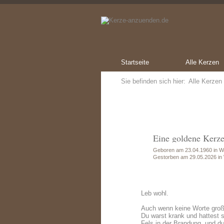
Startseite
Alle Kerzen
Sie befinden sich hier:
Alle Kerzen
Eine goldene Kerz
Geboren am 23.04.1960 in W
Gestorben am 29.05.2026 in
Leb wohl.
Auch wenn keine Worte groß
Du warst krank und hattest 
Fels in der Brandung, und du