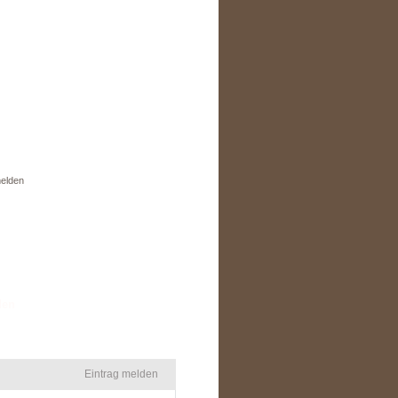
elden
den
Eintrag melden