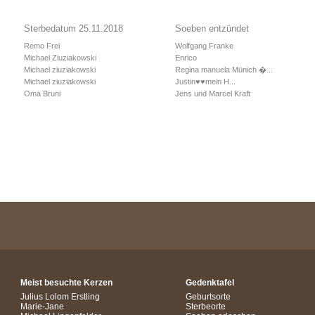
Sterbedatum 25.11.2018
Soeben entzündet
Remo Frei
Wolfgang Franke
Michael Ziuziakowski
Enrico
Michael ziuziakowski
Regina manuela Münich �...
Michael ziuziakowski
Justin♥️♥️mein H...
Oma Bruni
Jens und Marcel Kraft
Meist besuchte Kerzen
Gedenktafel
Julius Lolom Erstling
Geburtsorte
Marie-Jane
Sterbeorte