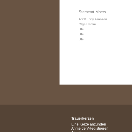
Sterbeort Moers
Adolf Eddy Franzen
Olga Hamm
Ute
Ute
Ute
Trauerkerzen
Eine Kerze anzünden
Anmelden/Registrieren