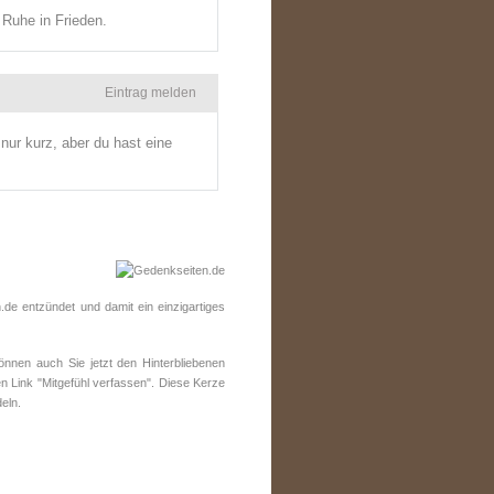
 Ruhe in Frieden.
Eintrag melden
nur kurz, aber du hast eine
e entzündet und damit ein einzigartiges
nen auch Sie jetzt den Hinterbliebenen
n Link "Mitgefühl verfassen". Diese Kerze
eln.