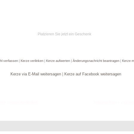
Platzieren Sie jetzt ein Geschenk
hl verfassen
|
Kerze verlinken
|
Kerze aufwerten
|
Änderungsnachricht beantragen
|
Kerze m
Kerze via E-Mail weitersagen
|
Kerze auf Facebook weitersagen
Goldene Kerze anzün