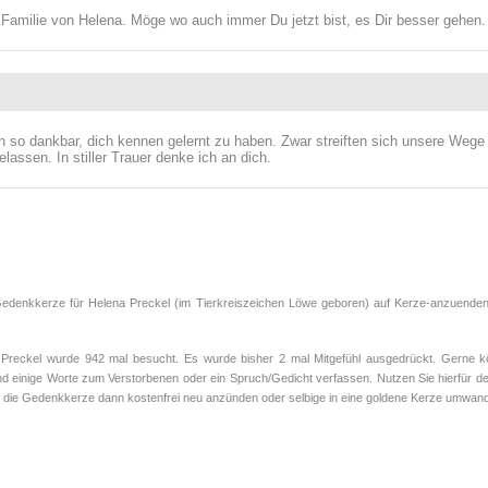
e Familie von Helena. Möge wo auch immer Du jetzt bist, es Dir besser gehen.
bin so dankbar, dich kennen gelernt zu haben. Zwar streiften sich unsere Wege 
assen. In stiller Trauer denke ich an dich.
Gedenkkerze für Helena Preckel (im Tierkreiszeichen
Löwe
geboren) auf Kerze-anzuenden.d
eckel wurde 942 mal besucht. Es wurde bisher 2 mal Mitgefühl ausgedrückt. Gerne kön
d einige Worte zum Verstorbenen oder ein Spruch/Gedicht verfassen. Nutzen Sie hierfür de
 die Gedenkkerze dann kostenfrei neu anzünden oder selbige in eine goldene Kerze umwand