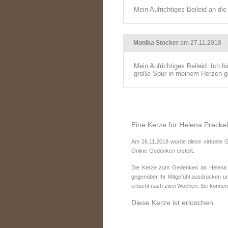
Mein Aufrichtiges Beileid an di
Monika Stocker
am 27.11.2018
Mein Aufrichtiges Beileid. Ich 
große Spur in meinem Herzen gel
Eine Kerze für Helena Preckel
Am 26.11.2018 wurde diese virtuelle 
Online-Gedenken erstellt.
Die Kerze zum Gedenken an Helena Pr
gegenüber Ihr Mitgefühl ausdrücken un
erlischt nach zwei Wochen, Sie können
Diese Kerze ist erloschen.