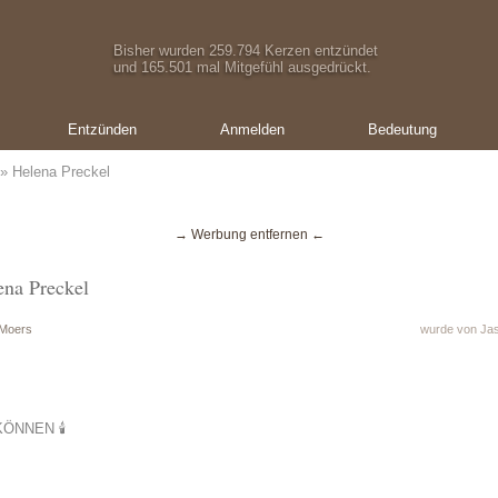
Bisher wurden 259.794 Kerzen entzündet
und 165.501 mal Mitgefühl ausgedrückt.
Entzünden
Anmelden
Bedeutung
» Helena Preckel
→ Werbung entfernen ←
ena Preckel
 Moers
wurde von Jas
NNEN 🕯️