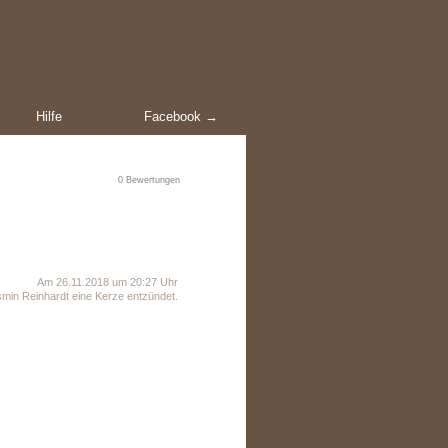
Hilfe
Facebook →
0
Bewertungen
Am 26.11.2018 um 20:27 Uhr
min Reinhardt eine Kerze entzündet.