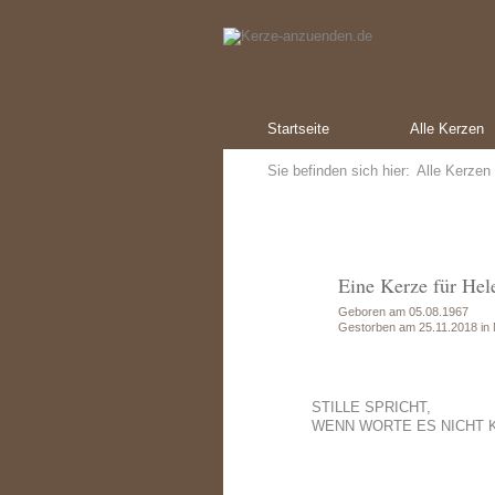
Startseite
Alle Kerzen
Sie befinden sich hier:
Alle Kerzen
Eine Kerze für Hel
Geboren am 05.08.1967
Gestorben am 25.11.2018 in
STILLE SPRICHT,
WENN WORTE ES NICHT KÖ