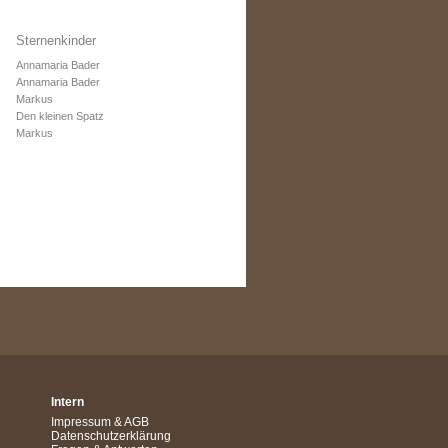
Sternenkinder
Annamaria Bader
Annamaria Bader
Markus
Den kleinen Spatz
Markus
Intern
Impressum
&
AGB
Datenschutzerklärung