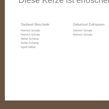
Diese Kerze ist erlosche
Sterbeort Meschede
Geburtsort Enkhausen
Heinrich Schulte
Heinrich Schulte
Heinrich Schulte
Heinrich Schulte
Stefan Schamp
Stefan Schamp
Ingrid Häfele