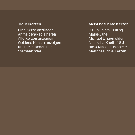
Trauerkerzen
Meist besuchte Kerzen
Eine Kerze anzünden
Julius Lolom Erstling
Anmelden/Registrieren
Marie-Jane
Alle Kerzen anzeigen
Michael Lingenfelder
Goldene Kerzen anzeigen
Natascha Knoll - 18 J...
Kulturelle Bedeutung
die 3 Kinder aus Aache...
Sternenkinder
Meist besuchte Kerzen