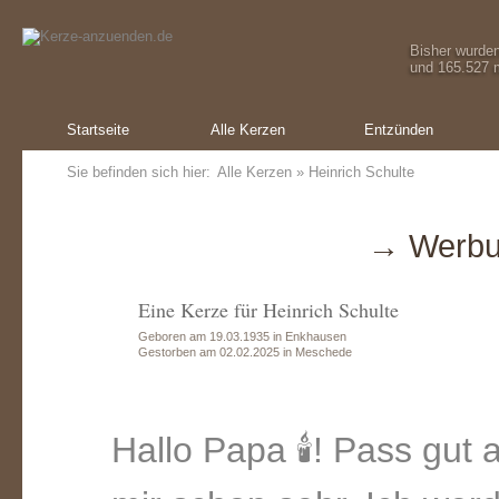
Bisher wurde
und 165.527 m
Startseite
Alle Kerzen
Entzünden
Sie befinden sich hier:
Alle Kerzen
» Heinrich Schulte
→ Werbu
Eine Kerze für Heinrich Schulte
Geboren am 19.03.1935 in Enkhausen
Gestorben am 02.02.2025 in Meschede
Hallo Papa 🕯️! Pass gut 