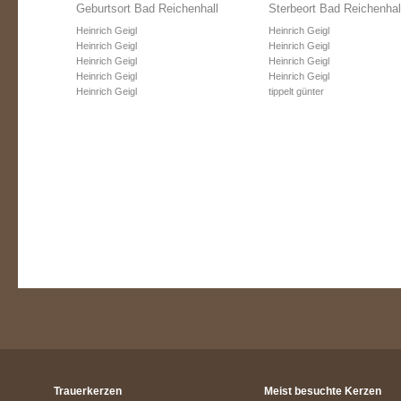
Geburtsort Bad Reichenhall
Sterbeort Bad Reichenhal
Heinrich Geigl
Heinrich Geigl
Heinrich Geigl
Heinrich Geigl
Heinrich Geigl
Heinrich Geigl
Heinrich Geigl
Heinrich Geigl
Heinrich Geigl
tippelt günter
Trauerkerzen
Meist besuchte Kerzen