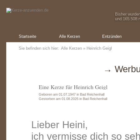
Bisher wurde
und 165.508 m
Startseite
Alle Kerzen
Entzünden
Sie befinden sich hier:
Alle Kerzen
» Heinrich Geigl
→ Werbu
Eine Kerze für Heinrich Geigl
Geboren am 01.07.1947 in Bad Reichenhall
Gestorben am 01.08.2025 in Bad Reichenhall
Lieber Heini,
ich vermisse dich so seh