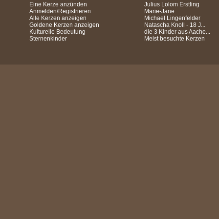
Eine Kerze anzünden
Julius Lolom Erstling
Anmelden/Registrieren
Marie-Jane
Alle Kerzen anzeigen
Michael Lingenfelder
Goldene Kerzen anzeigen
Natascha Knoll - 18 J...
Kulturelle Bedeutung
die 3 Kinder aus Aache...
Sternenkinder
Meist besuchte Kerzen