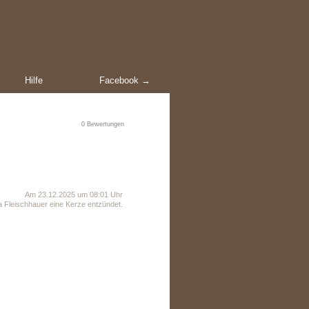
Hilfe
Facebook →
0
Bewertungen
Am 23.12.2025 um 08:01 Uhr
 Fleischhauer eine Kerze entzündet.