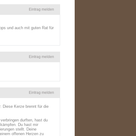
Eintrag melden
pps und auch mit guten Rat für
Eintrag melden
Eintrag melden
r. Diese Kerze brennt für die
verbringen durften, hast du
u kämpfen. Du hast mir
erungen stellt. Deine
d einem offenen Herzen zu