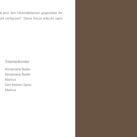
jetzt den Hinterbliebenen gegenüber Ihr
ühl verfassen". Diese Kerze erlischt nach
Sternenkinder
Annamaria Bader
Annamaria Bader
Markus
Den kleinen Spatz
Markus