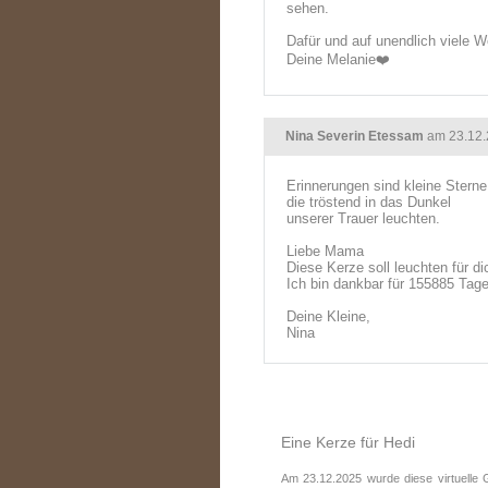
sehen.
Dafür und auf unendlich viele 
Deine Melanie❤️
Nina Severin Etessam
am 23.12.
Erinnerungen sind kleine Sterne
die tröstend in das Dunkel
unserer Trauer leuchten.
Liebe Mama
Diese Kerze soll leuchten für di
Ich bin dankbar für 155885 Tage
Deine Kleine,
Nina
Eine Kerze für Hedi
Am 23.12.2025 wurde diese virtuelle 