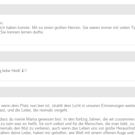
n.
 ich haben konnte. Mit so einen großen Herzen. Sie waren immer mit vielen Ti
 Sie kennen lernen durfte.
liebe Hedi! 🕯️🤍
h wenn dein Platz nun leer ist, strahlt dein Licht in unseren Erinnerungen weite
st, und die Liebe, die niemals vergeht.
, dass du meine Mama gewesen bist. In den fünfzig Jahren, die wir zusammen 
k zu sein was es heißt, für sich selbst und für die Menschen, die man liebt, z
, niemals den Mut zu verlieren, auch wenn das Leben uns vor große Herausford
orallem deine Liebe, haben mir geholfen, wie Welt mit einem offenen Auge un