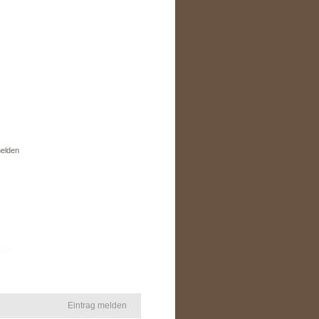
elden
den
Eintrag melden