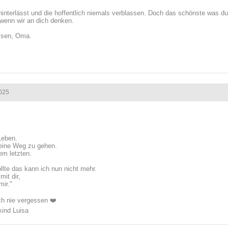
 hinterlässt und die hoffentlich niemals verblassen. Doch das schönste was du 
 wenn wir an dich denken.
issen, Oma.
025
Leben.
eine Weg zu gehen.
em letzten.
lte das kann ich nun nicht mehr.
mit dir,
mir."
ch nie vergessen ❤️
kind Luisa