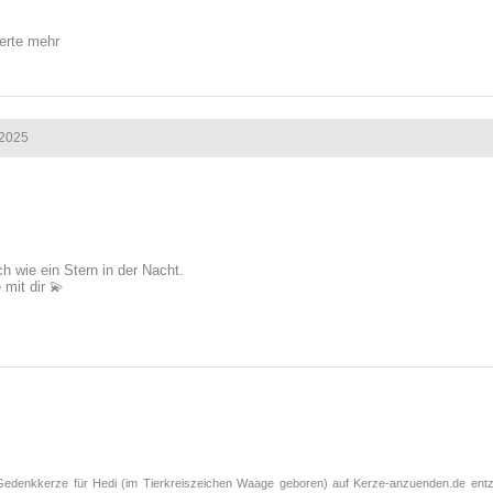
Werte mehr
2025
ch wie ein Stern in der Nacht.
 mit dir 💫
Gedenkkerze für Hedi (im Tierkreiszeichen
Waage
geboren) auf Kerze-anzuenden.de entzü