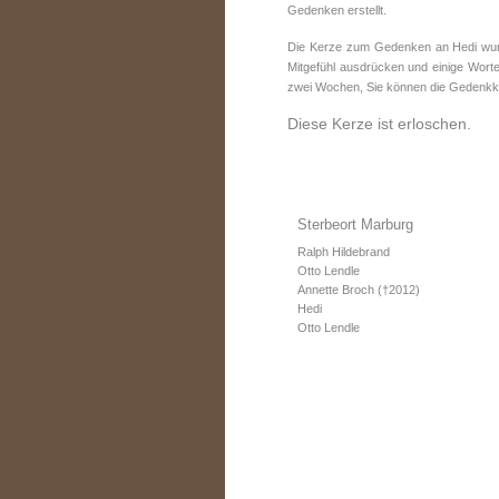
Gedenken erstellt.
Die Kerze zum Gedenken an Hedi wurde
Mitgefühl ausdrücken und einige Worte
zwei Wochen, Sie können die Gedenkke
Diese Kerze ist erloschen.
Sterbeort Marburg
Ralph Hildebrand
Otto Lendle
Annette Broch (†2012)
Hedi
Otto Lendle