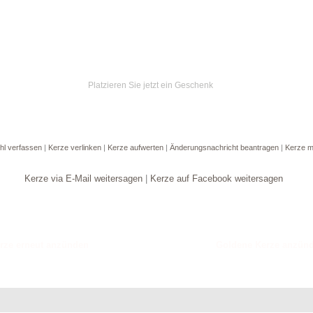
Platzieren Sie jetzt ein Geschenk
hl verfassen
|
Kerze verlinken
|
Kerze aufwerten
|
Änderungsnachricht beantragen
|
Kerze m
Kerze via E-Mail weitersagen
|
Kerze auf Facebook weitersagen
Goldene Kerze anzün