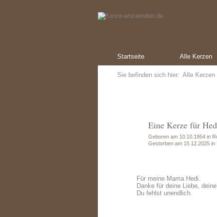
Startseite
Alle Kerzen
Sie befinden sich hier:
Alle Kerzen
Eine Kerze für Hed
Geboren am 10.10.1954 in R
Gestorben am 15.12.2025 in
Für meine Mama Hedi.
Danke für deine Liebe, dein
Du fehlst unendlich.