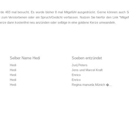
 483 mal besucht. Es wurde bisher 8 mal Mitgefühl ausgedrückt. Gerne können auch Sie 
 zum Verstorbenen oder ein Spruch/Gedicht verfassen. Nutzen Sie hierfür den Link "Mitgef
rze dann kostenfrei neu anzünden oder selbige in eine goldene Kerze umwandeln.
Selber Name Hedi
Soeben entzündet
Hedi
Jurij Peters
Hedi
Jens und Marcel Kraft
Hedi
Enrico
Hedi
Enrico
Hedi
Regina manuela Münich �...