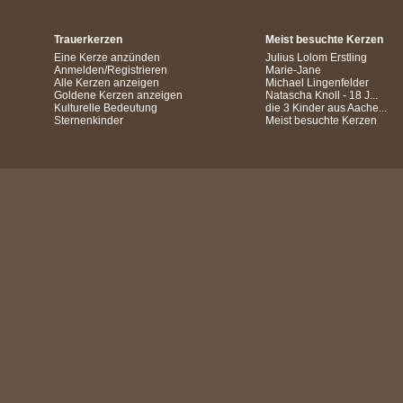
Trauerkerzen
Meist besuchte Kerzen
Eine Kerze anzünden
Julius Lolom Erstling
Anmelden/Registrieren
Marie-Jane
Alle Kerzen anzeigen
Michael Lingenfelder
Goldene Kerzen anzeigen
Natascha Knoll - 18 J...
Kulturelle Bedeutung
die 3 Kinder aus Aache...
Sternenkinder
Meist besuchte Kerzen