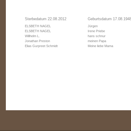
Sterbedatum 22.08.2012
Geburtsdatum 17.08.194
ELSBETH NAGEL
Jürgen
ELSBETH NAGEL
Irene Priebe
Willhelm L.
hans schnur
Jonathan Preston
meinen Papa
Elias Gurpreet Schmidt
Meine liebe Mama