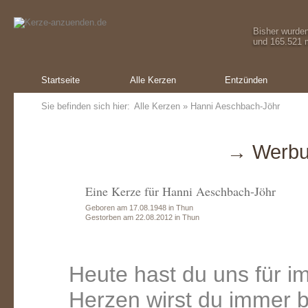
Bisher wurde
und 165.521 m
Startseite
Alle Kerzen
Entzünden
Sie befinden sich hier:
Alle Kerzen
» Hanni Aeschbach-Jöhr
→ Werbu
Eine Kerze für Hanni Aeschbach-Jöhr
Geboren am 17.08.1948 in Thun
Gestorben am 22.08.2012 in Thun
Heute hast du uns für i
Herzen wirst du immer b