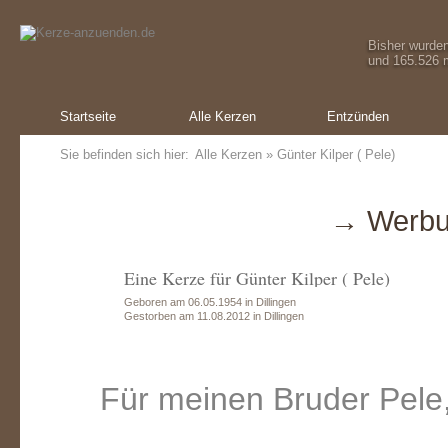
Bisher wurde
und 165.526 m
Startseite
Alle Kerzen
Entzünden
Sie befinden sich hier:
Alle Kerzen
» Günter Kilper ( Pele)
→ Werbu
Eine Kerze für Günter Kilper ( Pele)
Geboren am 06.05.1954 in Dillingen
Gestorben am 11.08.2012 in Dillingen
Für meinen Bruder Pele,