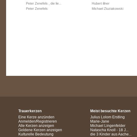
Peter Zenefels , die lie...
Hubert illner
Peter Zenefels
Michael Ziuziakowski
Trauerkerzen
Meist besuchte Kerzen
Eine Kerze anzünden
Julius Lolom Erstling
Anmelden/Registrieren
Marie-Jane
Alle Kerzen anzeigen
Michael Lingenfelder
Goldene Kerzen anzeigen
Natascha Knoll - 18 J...
Kulturelle Bedeutung
die 3 Kinder aus Aache...