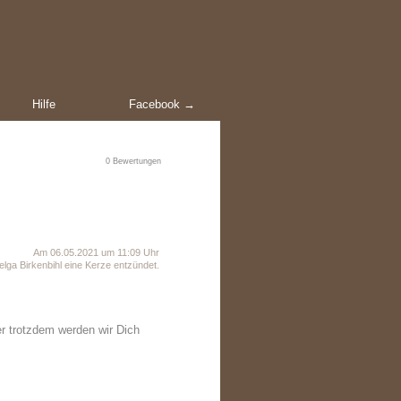
Hilfe
Facebook →
0
Bewertungen
Am 06.05.2021 um 11:09 Uhr
lga Birkenbihl eine Kerze entzündet.
er trotzdem werden wir Dich