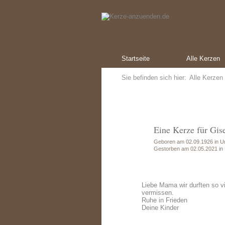
Startseite
Alle Kerzen
Sie befinden sich hier:
Alle Kerzen
Eine Kerze für Gis
Geboren am 02.09.1926 in U
Gestorben am 02.05.2021 i
Liebe Mama wir durften so vi
vermissen.
Ruhe in Frieden
Deine Kinder