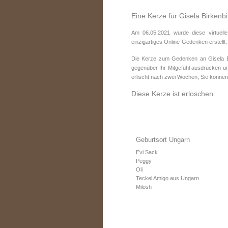
Eine Kerze für Gisela Birkenbi
Am 06.05.2021 wurde diese virtuelle
einzigartiges Online-Gedenken erstellt.
Die Kerze zum Gedenken an Gisela Bi
gegenüber Ihr Mitgefühl ausdrücken un
erlischt nach zwei Wochen, Sie können
Diese Kerze ist erloschen.
Geburtsort Ungarn
Evi Sack
Peggy
Oli
Teckel Amigo aus Ungarn
Milosh