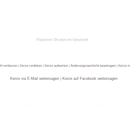
Platzieren Sie jetzt ein Geschenk
hl verfassen
|
Kerze verlinken
|
Kerze aufwerten
|
Änderungsnachricht beantragen
|
Kerze m
Kerze via E-Mail weitersagen
|
Kerze auf Facebook weitersagen
Goldene Kerze anzün