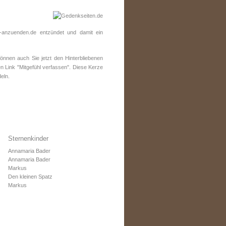
anzuenden.de entzündet und damit ein
nnen auch Sie jetzt den Hinterbliebenen
n Link "Mitgefühl verfassen". Diese Kerze
eln.
Sternenkinder
Annamaria Bader
Annamaria Bader
Markus
Den kleinen Spatz
Markus