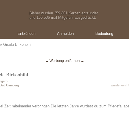
Bisher wurden 259.801 Kerzen entzündet
und 165.506 mal Mitgefühl ausgedrückt.
Entzünden
Anmelden
Bedeutung
» Gisela Birkenbihl
→ Werbung entfernen ←
ela Birkenbihl
ngarn
n Bad Camberg
wurde von He
el Zeit miteinander verbringen.Die letzten Jahre wurdest du zum Pflegefal,ab