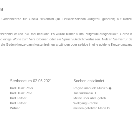
hl
 Gedenkkerze für Gisela Birkenbihl (im Tierkreiszeichen
Jungfrau
geboren) auf Kerze-
rkenbihl wurde 731 mal besucht. Es wurde bisher 0 mal Mitgefühl ausgedrückt. Gerne kö
d einige Worte zum Verstorbenen oder ein Spruch/Gedicht verfassen. Nutzen Sie hierfür de
 die Gedenkkerze dann kostenfrei neu anzünden oder selbige in eine goldene Kerze umwand
Sterbedatum 02.05.2021
Soeben entzündet
Karl Heinz Peter
Regina manuela Münich �...
Karl Heinz Pete
Justin♥️♥️mein H...
Kurt Leitner
Meine über alles gelieb...
Kurt Leitner
Wolfgang Franke
Wilfried
meinen geliebten Mann Di...