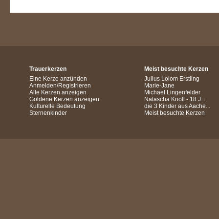
Trauerkerzen
Meist besuchte Kerzen
Eine Kerze anzünden
Julius Lolom Erstling
Anmelden/Registrieren
Marie-Jane
Alle Kerzen anzeigen
Michael Lingenfelder
Goldene Kerzen anzeigen
Natascha Knoll - 18 J...
Kulturelle Bedeutung
die 3 Kinder aus Aache...
Sternenkinder
Meist besuchte Kerzen