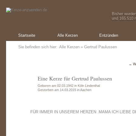
Bisher wurde
und 165.510 m
Startseite
Alle Kerzen
Entzünden
Sie befinden sich hier:
Alle Kerzen
» Gertrud Paulussen
→ W
Eine Kerze für Gertrud Paulussen
Geboren am 02.03.1942 in Köln Lindenthal
Gestorben am 14.03.2015 in Aachen
FÜR IMMER IN UNSEREM HERZEN .MAMA ICH LIEBE DI