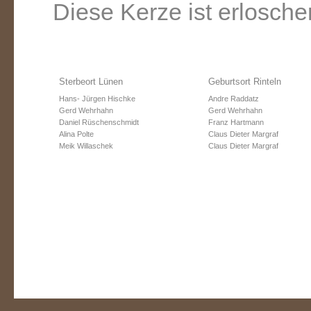
Diese Kerze ist erlosche
Sterbeort Lünen
Geburtsort Rinteln
Hans- Jürgen Hischke
Andre Raddatz
Gerd Wehrhahn
Gerd Wehrhahn
Daniel Rüschenschmidt
Franz Hartmann
Alina Polte
Claus Dieter Margraf
Meik Willaschek
Claus Dieter Margraf