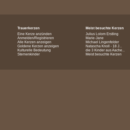
Trauerkerzen
Meist besuchte Kerzen
Eine Kerze anzünden
Julius Lolom Erstling
Anmelden/Registrieren
Marie-Jane
Alle Kerzen anzeigen
Michael Lingenfelder
Goldene Kerzen anzeigen
Natascha Knoll - 18 J...
Kulturelle Bedeutung
die 3 Kinder aus Aache...
Sternenkinder
Meist besuchte Kerzen