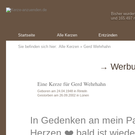
Bisher wurde
und 165.497 m
Startseite
Alle Kerzen
Entzünden
Sie befinden sich hier:
Alle Kerzen
» Gerd Wehrhahn
→ Werbu
Eine Kerze für Gerd Wehrhahn
Geboren am 24.04.1948 in Rinteln
Gestorben am 26.09.2002 in Lünen
In Gedenken an mein Pa
Herzen ❤️ bald ist wied