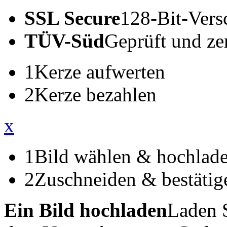
SSL Secure
128-Bit-Vers
TÜV-Süd
Geprüft und zert
1
Kerze aufwerten
2
Kerze bezahlen
x
1
Bild wählen & hochlad
2
Zuschneiden & bestätig
Ein Bild hochladen
Laden S