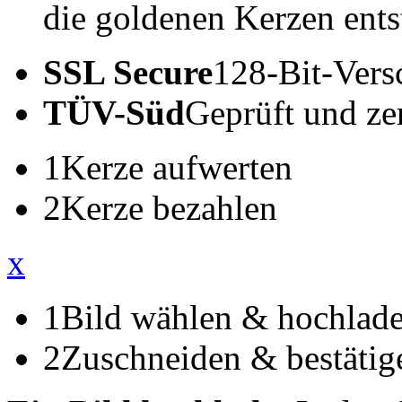
die goldenen Kerzen ents
SSL Secure
128-Bit-Vers
TÜV-Süd
Geprüft und zert
1
Kerze aufwerten
2
Kerze bezahlen
x
1
Bild wählen & hochlad
2
Zuschneiden & bestätig