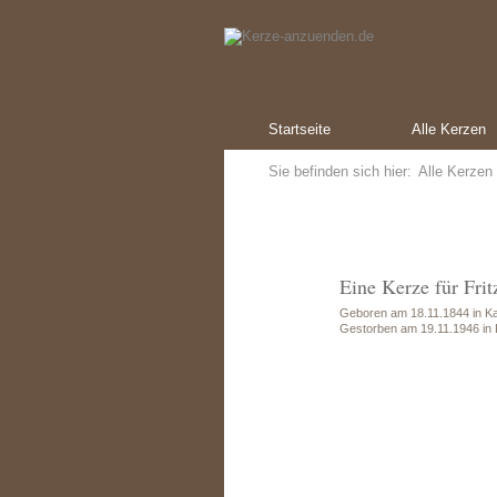
Startseite
Alle Kerzen
Sie befinden sich hier:
Alle Kerzen
Eine Kerze für Frit
Geboren am 18.11.1844 in Ka
Gestorben am 19.11.1946 in