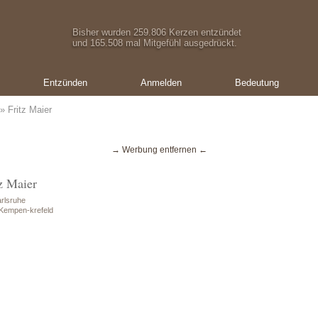
Bisher wurden 259.806 Kerzen entzündet
und 165.508 mal Mitgefühl ausgedrückt.
Entzünden
Anmelden
Bedeutung
» Fritz Maier
→ Werbung entfernen ←
z Maier
rlsruhe
 Kempen-krefeld