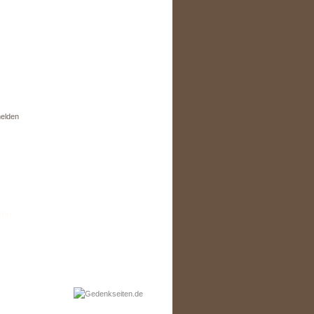
elden
den