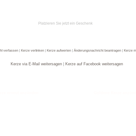
Platzieren Sie jetzt ein Geschenk
hl verfassen
|
Kerze verlinken
|
Kerze aufwerten
|
Änderungsnachricht beantragen
|
Kerze m
Kerze via E-Mail weitersagen
|
Kerze auf Facebook weitersagen
Goldene Kerze anzün