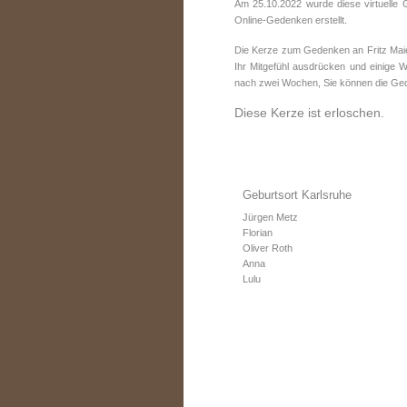
Am 25.10.2022 wurde diese virtuelle 
Online-Gedenken erstellt.
Die Kerze zum Gedenken an Fritz Maie
Ihr Mitgefühl ausdrücken und einige W
nach zwei Wochen, Sie können die Ged
Diese Kerze ist erloschen.
Geburtsort Karlsruhe
Jürgen Metz
Florian
Oliver Roth
Anna
Lulu