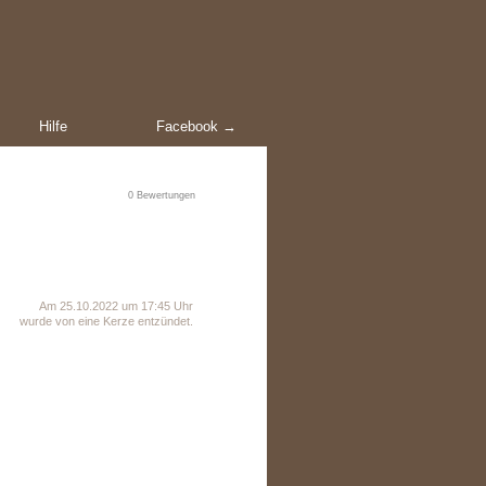
Hilfe
Facebook →
0
Bewertungen
Am 25.10.2022 um 17:45 Uhr
wurde von eine Kerze entzündet.