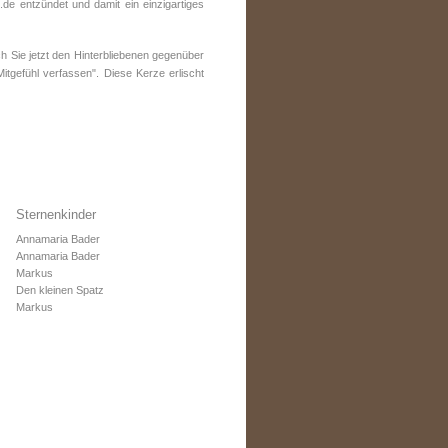
e entzündet und damit ein einzigartiges
 Sie jetzt den Hinterbliebenen gegenüber
tgefühl verfassen". Diese Kerze erlischt
Sternenkinder
Annamaria Bader
Annamaria Bader
Markus
Den kleinen Spatz
Markus