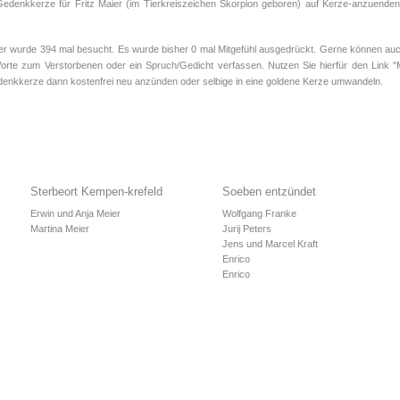
Gedenkkerze für Fritz Maier (im Tierkreiszeichen
Skorpion
geboren) auf Kerze-anzuenden.d
r wurde 394 mal besucht. Es wurde bisher 0 mal Mitgefühl ausgedrückt. Gerne können auch
orte zum Verstorbenen oder ein Spruch/Gedicht verfassen. Nutzen Sie hierfür den Link "Mi
enkkerze dann kostenfrei neu anzünden oder selbige in eine goldene Kerze umwandeln.
Sterbeort Kempen-krefeld
Soeben entzündet
Erwin und Anja Meier
Wolfgang Franke
Martina Meier
Jurij Peters
Jens und Marcel Kraft
Enrico
Enrico