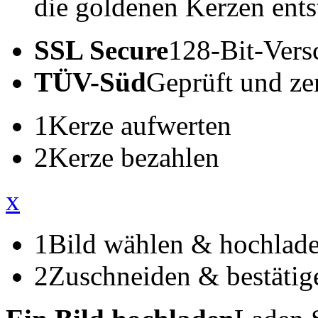
die goldenen Kerzen ents
SSL Secure
128-Bit-Vers
TÜV-Süd
Geprüft und zert
1
Kerze aufwerten
2
Kerze bezahlen
x
1
Bild wählen & hochlad
2
Zuschneiden & bestätig