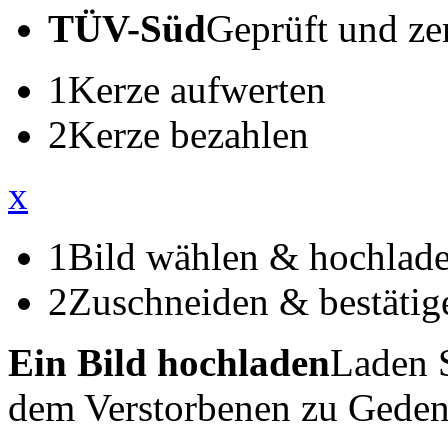
TÜV-Süd
Geprüft und zert
1
Kerze aufwerten
2
Kerze bezahlen
x
1
Bild wählen & hochlad
2
Zuschneiden & bestätig
Ein Bild hochladen
Laden S
dem Verstorbenen zu Geden