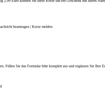
g 2,99 Euro können Sie diese Kerze um ein Geschenk mit Ihrem Name
achricht beantragen
|
Kerze melden
len. Füllen Sie das Formular bitte komplett aus und ergänzen Sie Ihre
ml