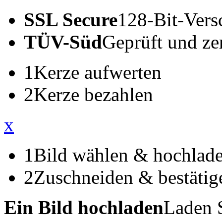
SSL Secure
128-Bit-Vers
TÜV-Süd
Geprüft und zert
1
Kerze aufwerten
2
Kerze bezahlen
x
1
Bild wählen & hochlad
2
Zuschneiden & bestätig
Ein Bild hochladen
Laden S