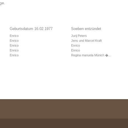
ge.
Geburtsdatum 16.02.1977
Soeben entzündet
Enrico
Jurij Peters
Enrico
Jens und Marcel Kraft
Enrico
Enrico
Enrico
Enrico
Enrico
Regina manuela Münich �...