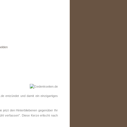
elden
e entzündet und damit ein einzigartiges
 jetzt den Hinterbliebenen gegenüber Ihr
ühl verfassen". Diese Kerze erlischt nach