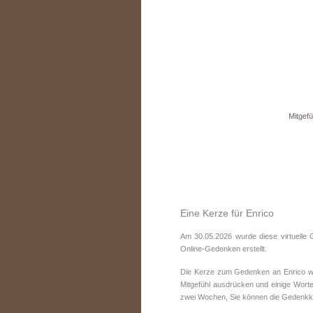
Mitgefü
Eine Kerze für Enrico
Am 30.05.2026 wurde diese virtuelle 
Online-Gedenken erstellt.
Die Kerze zum Gedenken an Enrico wur
Mitgefühl ausdrücken und einige Worte
zwei Wochen, Sie können die Gedenkke