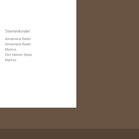
Sternenkinder
Annamaria Bader
Annamaria Bader
Markus
Den kleinen Spatz
Markus