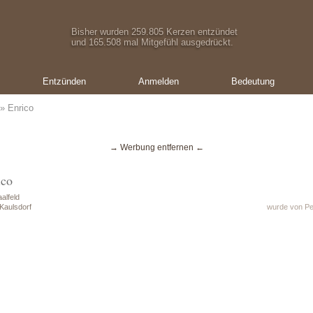
Bisher wurden 259.805 Kerzen entzündet
und 165.508 mal Mitgefühl ausgedrückt.
Entzünden
Anmelden
Bedeutung
» Enrico
→ Werbung entfernen ←
ico
alfeld
Kaulsdorf
wurde von Pe