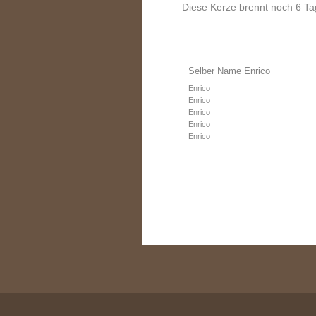
Diese Kerze brennt noch 6 Ta
Selber Name Enrico
Enrico
Enrico
Enrico
Enrico
Enrico