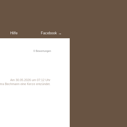
Hilfe
Facebook →
0
Bewertungen
Am 30.05.2026 um 07:12 Uhr
tra Bechmann eine Kerze entzündet.