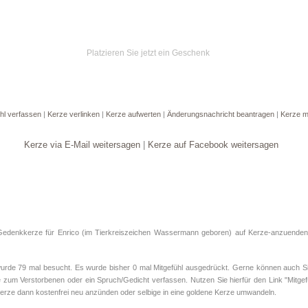
Platzieren Sie jetzt ein Geschenk
hl verfassen
|
Kerze verlinken
|
Kerze aufwerten
|
Änderungsnachricht beantragen
|
Kerze m
Kerze via E-Mail weitersagen
|
Kerze auf Facebook weitersagen
Gedenkkerze für Enrico (im Tierkreiszeichen
Wassermann
geboren) auf Kerze-anzuenden.d
de 79 mal besucht. Es wurde bisher 0 mal Mitgefühl ausgedrückt. Gerne können auch Sie
 zum Verstorbenen oder ein Spruch/Gedicht verfassen. Nutzen Sie hierfür den Link "Mitgef
rze dann kostenfrei neu anzünden oder selbige in eine goldene Kerze umwandeln.