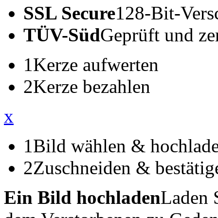
SSL Secure
128-Bit-Vers
TÜV-Süd
Geprüft und zert
1
Kerze aufwerten
2
Kerze bezahlen
x
1
Bild wählen & hochlad
2
Zuschneiden & bestätig
Ein Bild hochladen
Laden S