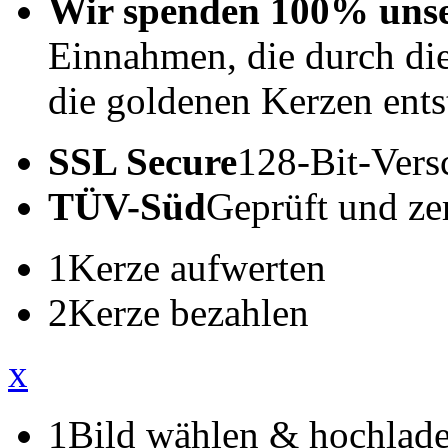
Wir spenden 100% uns
Einnahmen, die durch di
die goldenen Kerzen ents
SSL Secure
128-Bit-Vers
TÜV-Süd
Geprüft und zert
1
Kerze aufwerten
2
Kerze bezahlen
x
1
Bild wählen & hochlad