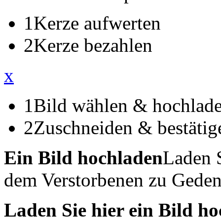
1
Kerze aufwerten
2
Kerze bezahlen
x
1
Bild wählen & hochlad
2
Zuschneiden & bestätig
Ein Bild hochladen
Laden S
dem Verstorbenen zu Geden
Laden Sie hier ein Bild h