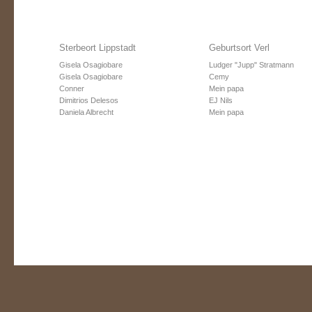
Sterbeort Lippstadt
Geburtsort Verl
Gisela Osagiobare
Ludger "Jupp" Stratmann
Gisela Osagiobare
Cemy
Conner
Mein papa
Dimitrios Delesos
EJ Nils
Daniela Albrecht
Mein papa