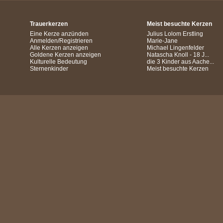
Trauerkerzen
Meist besuchte Kerzen
Eine Kerze anzünden
Julius Lolom Erstling
Anmelden/Registrieren
Marie-Jane
Alle Kerzen anzeigen
Michael Lingenfelder
Goldene Kerzen anzeigen
Natascha Knoll - 18 J...
Kulturelle Bedeutung
die 3 Kinder aus Aache...
Sternenkinder
Meist besuchte Kerzen