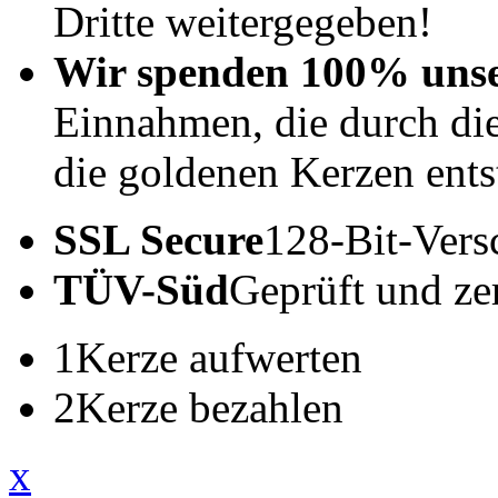
Dritte weitergegeben!
Wir spenden 100% uns
Einnahmen, die durch di
die goldenen Kerzen ents
SSL Secure
128-Bit-Vers
TÜV-Süd
Geprüft und zert
1
Kerze aufwerten
2
Kerze bezahlen
x