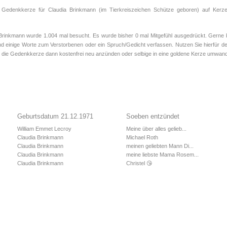
e Gedenkkerze für Claudia Brinkmann (im Tierkreiszeichen
Schütze
geboren) auf Kerze
inkmann wurde 1.004 mal besucht. Es wurde bisher 0 mal Mitgefühl ausgedrückt. Gerne k
d einige Worte zum Verstorbenen oder ein Spruch/Gedicht verfassen. Nutzen Sie hierfür de
 die Gedenkkerze dann kostenfrei neu anzünden oder selbige in eine goldene Kerze umwand
Geburtsdatum 21.12.1971
Soeben entzündet
William Emmet Lecroy
Meine über alles gelieb...
Claudia Brinkmann
Michael Roth
Claudia Brinkmann
meinen geliebten Mann Di...
Claudia Brinkmann
meine liebste Mama Rosem...
Claudia Brinkmann
Christel 😘