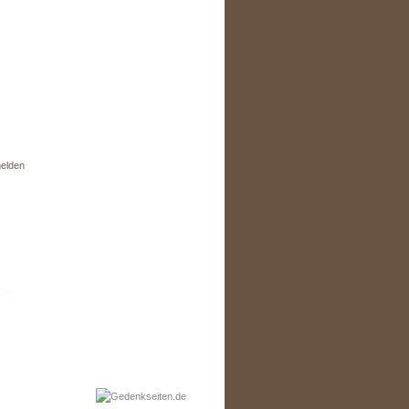
elden
den