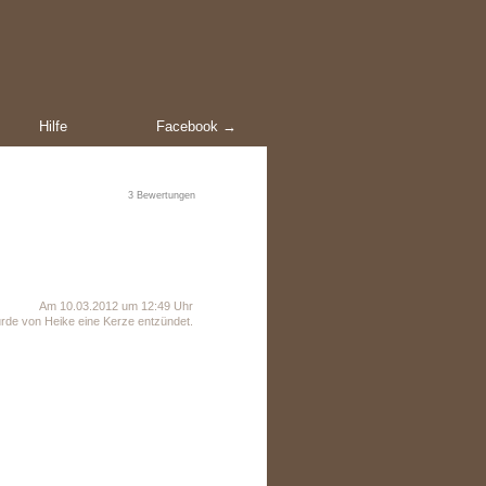
Hilfe
Facebook →
3
Bewertungen
Am 10.03.2012 um 12:49 Uhr
rde von Heike eine Kerze entzündet.