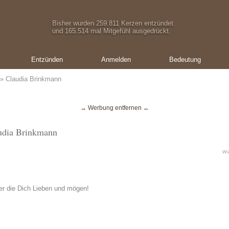
Bisher wurden 259.811 Kerzen entzündet
und 165.514 mal Mitgefühl ausgedrückt.
Entzünden
Anmelden
Bedeutung
» Claudia Brinkmann
→ Werbung entfernen ←
audia Brinkmann
wu
rer die Dich Lieben und mögen!
Ein Geschenk von:
Ein Geschenk von:
Ein Geschenk von:
Tatjana
Oliver Schmid
Oliver Schmid