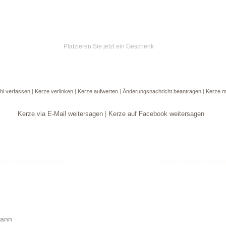
Platzieren Sie jetzt ein Geschenk
hl verfassen
|
Kerze verlinken
|
Kerze aufwerten
|
Änderungsnachricht beantragen
|
Kerze m
Kerze via E-Mail weitersagen
|
Kerze auf Facebook weitersagen
Goldene Kerze anzün
mann