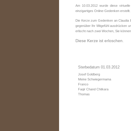
Am 10.03.2012 wurde diese virtuell
einzigartiges Online-Gedenken erstellt.
Die Kerze zum Gedenken an Claudia Br
gegenüber Ihr Mitgefühl ausdrücken un
erlischt nach zwei Wochen, Sie können
Diese Kerze ist erloschen.
Sterbedatum 01.03.2012
Josef Goldberg
Meine Schwiegermama
Franco
Faqir Chand Chitkara
Thomas