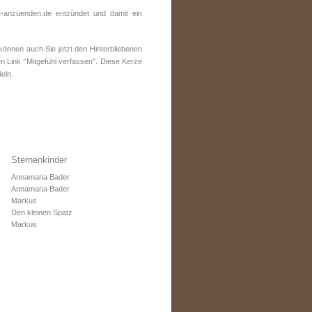
-anzuenden.de entzündet und damit ein
önnen auch Sie jetzt den Hinterbliebenen
n Link "Mitgefühl verfassen". Diese Kerze
eln.
Sternenkinder
Annamaria Bader
Annamaria Bader
Markus
Den kleinen Spatz
Markus