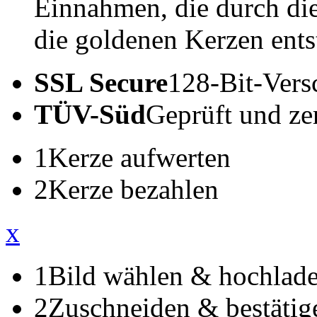
Einnahmen, die durch di
die goldenen Kerzen ents
SSL Secure
128-Bit-Vers
TÜV-Süd
Geprüft und zert
1
Kerze aufwerten
2
Kerze bezahlen
x
1
Bild wählen & hochlad
2
Zuschneiden & bestätig